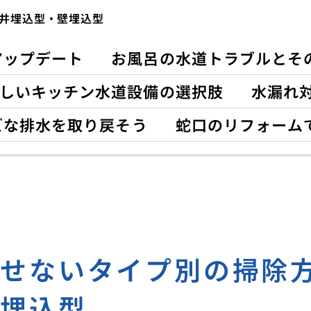
井埋込型・壁埋込型
アップデート
お風呂の水道トラブルとそ
しいキッチン水道設備の選択肢
水漏れ対
ズな排水を取り戻そう
蛇口のリフォーム
外せないタイプ別の掃除
壁埋込型