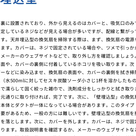
井裏に設置されており、外から見えるのはカバーと、吸気口のみ
固定しているネジなどが見える場合が多いですが、配線と繋がっ
です。天井埋込型の換気扇を掃除する際は、まず、換気扇の電源
します。カバーは、ネジで固定されている場合や、ツメで引っか
、メーカーのウェブサイトなどで、取り外し方を確認しましょう
表面や、カバーの裏側に付着しているホコリを吸い取ります。次
パーなどに染み込ませ、換気扇の表面や、カバーの裏側を拭き掃
水500mlに対してセスキ炭酸ソーダ小さじ1杯を溶かしたも
水で濡らして固く絞った雑巾で、洗剤成分をしっかりと拭き取り
を元通りに取り付ければ、完了です。次に、「壁埋込型」の換気
扇本体とダクトが一体になっている場合があります。このタイプ
必要があるため、一般の方には難しいです。壁埋込型の換気扇を
ーを落とします。次に、カバーを外します。カバーは、ネジで固
あります。取扱説明書を確認するか、メーカーのウェブサイトな