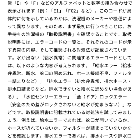
常「E」や「F」などのアルファベットと数字の組み合わせで
表示されます（例：「E1」「F02」など）。このコードが具
体的に何を示しているのかは、洗濯機のメーカーや機種によ
って異なります。そのため、まず最初に行うべきことは、お
手持ちの洗濯機の「取扱説明書」を確認することです。取扱
説明書には、エラーコードの一覧と、それぞれのコードが示
す異常の内容、そして推奨される対処法が記載されていま
す。水が出ない（給水異常）に関連するエラーコードとして
は、以下のような内容が考えられます。「給水エラー（給水
弁異常、断水、蛇口の閉め忘れ、ホース接続不良、フィルタ
ー詰まりなど）」「排水エラー（排水弁異常、排水ホース・
排水口詰まりなど。排水できないと給水に進めない場合があ
る）」「水位センサーエラー」「蓋（ドア）ロックエラー
（安全のため蓋がロックされないと給水が始まらない）」な
どです。取扱説明書に記載されている対処法を試してみまし
ょう。例えば、給水エラーであれば、蛇口が開いているか、
ホースが折れていないか、フィルターが詰まっていないかな
どを確認します。排水エラーであれば、排水ホースや排水口