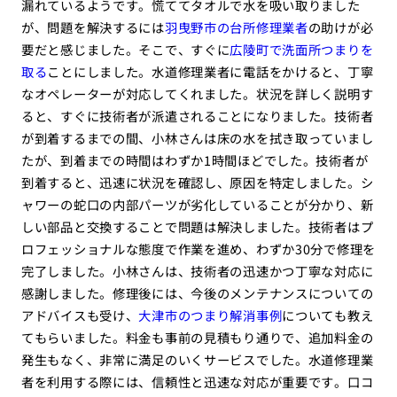
漏れているようです。慌ててタオルで水を吸い取りました
が、問題を解決するには
羽曳野市の台所修理業者
の助けが必
要だと感じました。そこで、すぐに
広陵町で洗面所つまりを
取る
ことにしました。水道修理業者に電話をかけると、丁寧
なオペレーターが対応してくれました。状況を詳しく説明す
ると、すぐに技術者が派遣されることになりました。技術者
が到着するまでの間、小林さんは床の水を拭き取っていまし
たが、到着までの時間はわずか1時間ほどでした。技術者が
到着すると、迅速に状況を確認し、原因を特定しました。シ
ャワーの蛇口の内部パーツが劣化していることが分かり、新
しい部品と交換することで問題は解決しました。技術者はプ
ロフェッショナルな態度で作業を進め、わずか30分で修理を
完了しました。小林さんは、技術者の迅速かつ丁寧な対応に
感謝しました。修理後には、今後のメンテナンスについての
アドバイスも受け、
大津市のつまり解消事例
についても教え
てもらいました。料金も事前の見積もり通りで、追加料金の
発生もなく、非常に満足のいくサービスでした。水道修理業
者を利用する際には、信頼性と迅速な対応が重要です。口コ