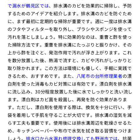
で漏水が鶴見区では
、排水溝のカビを効果的に掃除し、予防
するためのアイデアを紹介します。排水溝のカビを防ぐため
に、まず最初に定期的な掃除が重要です。週に一度は排水溝
のフタやフィルターを取り外し、ブラシやスポンジを使って
汚れを落としましょう。特に効果的なのは、重曹と酢を使っ
た掃除方法です。重曹を排水溝にたっぷりと振りかけ、その
上から酢を注ぐと、発泡作用で汚れが浮き上がります。これ
を数分放置した後、熱湯で流すと、カビや汚れがしっかりと
取り除かれます。この方法は環境にも優しく、手軽に実践で
きるため、おすすめです。また、
八尾市の台所修理業者
の漂
白剤を使った消毒もカビ対策には有効です。漂白剤を排水溝
に流し込み、30分程度放置した後に水でしっかりと洗い流し
ます。漂白剤はカビ菌を殺菌し、再発を防ぐ効果がありま
す。ただし、漂白剤を使用する際は、換気を十分に行い、手
袋を着用して手肌を守ることが大切です。排水溝の湿気を減
らす工夫も重要です。使用後には排水溝周辺を乾燥させるた
め、キッチンペーパーや布巾で水気を拭き取る習慣をつけま
しょう。
排水口から水漏れ修理交換しても野洲市では
、抗菌