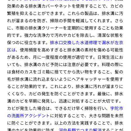
効果のある排水溝カバーやネットを使用することで、カビの
繁殖を抑えることができます。これらの製品は、排水溝に汚
れが溜まるのを防ぎ、掃除の手間を軽減してくれます。さら
に、市販の排水溝クリーナーを定期的に使用することも効果
的です。強力な洗浄力で汚れやカビを除去し、清潔な状態を
保つのに役立ちます。
排水口交換した水道修理で漏水が左京
区は
、使用頻度を高めすぎると排水溝の素材を傷める可能性
があるため、月に一度程度の使用が適切です。日常生活にお
いても、排水溝のカビ予防には注意が必要です。料理の際に
は食材のカスをゴミ箱に捨ててから洗い物をすること、髪の
毛が排水溝に流れ込まないようにヘアキャッチャーを使用す
ることが効果的です。これにより、排水溝に汚れが溜まりに
くくなり、カビの発生を防ぐことができます。最後に、排水
溝のカビを早期に発見し、迅速に対処することが大切です。
カビが発生した場合は、できるだけ早く掃除を行い、
宇陀市
の洗面所アクシデント
に対処することで、大きな問題を未然
に防ぐことができます。以上の方法を実践することで、排水
溝のカビを効果的に防ぎ、
河内長野でつまり解消
することが