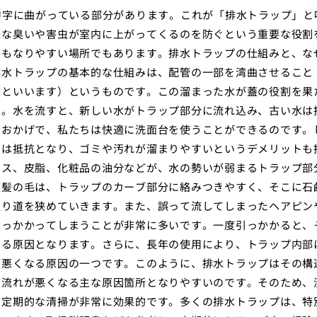
U字に曲がっている部分があります。これが「排水トラップ」と
嫌な臭いや害虫が室内に上がってくるのを防ぐという重要な役割
にもなりやすい場所でもあります。排水トラップの仕組みと、な
排水トラップの基本的な仕組みは、配管の一部を湾曲させること
」といいます）というものです。この溜まった水が蓋の役割を果
す。水を流すと、新しい水がトラップ部分に流れ込み、古い水は
るおかげで、私たちは快適に洗面台を使うことができるのです。
ては抵抗となり、ゴミや汚れが溜まりやすいというデメリットも
カス、皮脂、化粧品の油分などが、水の勢いが弱まるトラップ部
に髪の毛は、トラップのカーブ部分に絡みつきやすく、そこに石
通り道を狭めていきます。また、誤って流してしまったヘアピン
引っかかってしまうことが非常に多いです。一度引っかかると、
せる原因となります。さらに、長年の使用により、トラップ内部
が悪くなる原因の一つです。このように、排水トラップはその構
の流れが悪くなる主な原因箇所となりやすいのです。そのため、
の定期的な清掃が非常に効果的です。多くの排水トラップは、特