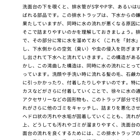
洗面台の下を覗くと、排水管がS字やP字、あるいは
ばれる部品です。この排水トラップは、下水からの
果たしていますが、同時に水の流れが悪くなる原因
そこで詰まりやすいのかを理解しておきましょう。
で、その部分に常に水を溜めておく（これを「封水
し、下水側からの空気（臭い）や虫の侵入を防ぎま
し出されて下水へと流れていきます。この構造があ
かし、この湾曲した構造は、同時に水の流れにとっ
っています。洗顔や手洗い時に流れる髪の毛、石鹸
に引っかかったり、付着したりしやすいのです。特
カスなどがさらに付着していくことで、徐々に水の
アクセサリーなどの固形物も、このトラップ部分で
れがさらに他のゴミをキャッチし、詰まりを悪化さ
ヘドロ状の汚れや水垢が固着していくことも、流れ
上、どうしても汚れやゴミが溜まりやすく、洗面台
面台の流れを良くするためには、この排水トラップ