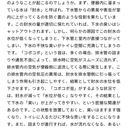
のようなことが起こるのでしょうか。まず、便器内に溜まっ
ている水は「封水」と呼ばれ、下水管からの悪臭や害虫が室
内に上がってくるのを防ぐ蓋のような役割を果たしていま
す。この封水の量が適切に保たれていれば、下水の臭いはシ
ャットアウトされます。しかし、何らかの原因でこの封水の
水位が低くなってしまうと、下水管と室内が直接つながって
しまい、下水の不快な臭いがトイレ空間に充満してしまうの
です。「コポコポ」という音は、多くの場合、排水管の詰ま
りや通気不良によって、排水時に空気がスムーズに流れず、
排水管内の空気が便器側に逆流してくる際に発生します。こ
の排水管内の空気圧の異常は、封水を排水管側に引っ張って
しまう作用も引き起こしやすく、結果として封水の水位を低
下させます。つまり、「コポコポ音」がするような状況で
は、封水が減って「水位が低く」なりやすく、その結果とし
て下水の「臭い」が上がってきやすい、という密接な関連が
あるのです。この状態を放置しておくと、臭いはますます強
くなり、トイレに入るたびに不快な思いをすることになりま
す。また、詰まりが進行すれば、水が流れなくなる、あるい