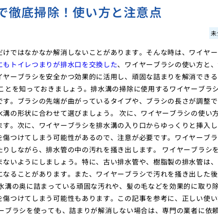
で徹底掃除！使い方と注意点
未
だけではなかなか解消しないことがあります。そんな時は、ワイヤー
にもトイレつまりが排水口を交換した
、ワイヤーブラシの使い方と、
イヤーブラシを安全かつ効果的に活用し、頑固な詰まりを解消できる
ることを知っておきましょう。排水溝の掃除に使用するワイヤーブラ
です。ブラシの先端が曲がっているタイプや、ブラシの長さが調整で
水溝の形状に合わせて選びましょう。 次に、ワイヤーブラシの使い
ます。次に、ワイヤーブラシを排水溝の入り口からゆっくりと挿入し
を傷つけてしまう可能性があるので、注意が必要です。ワイヤーブラ
たりしながら、排水管の中の汚れを掻き出します。 ワイヤーブラシ
まないようにしましょう。特に、古い排水管や、樹脂製の排水管は、
になることがあります。また、ワイヤーブラシで汚れを掻き出した後
排水溝の奥に詰まっている頑固な汚れや、髪の毛などを効果的に取り
を傷つけてしまう可能性もあります。この記事を参考に、正しい使い
ヤーブラシを使っても、詰まりが解消しない場合は、専門の業者に依