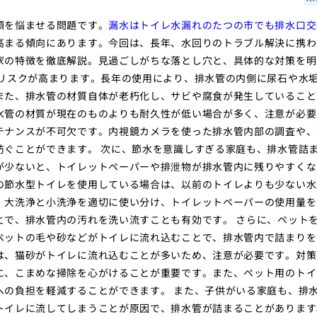
頭を悩ませる問題です。
漏水はトイレ水漏れのたつの市でも排水口交
高まる傾向にあります。今回は、長年、水回りのトラブル解決に携わ
家の特徴を徹底解説。見過ごしがちな落とし穴と、具体的な対策を明
りリスクが高まります。長年の使用により、排水管の内側に尿石や水
また、排水管の材質自体が老朽化し、サビや腐食が発生していること
水管の材質が現在のものよりも耐久性が低い場合が多く、注意が必要
テナンスが不可欠です。内視鏡カメラを使った排水管内部の調査や、
防ぐことができます。 次に、節水を意識しすぎる家庭も、排水管詰
が少ないと、トイレットペーパーや排泄物が排水管内に残りやすくな
の節水型トイレを使用している場合は、以前のトイレよりも少ない水
、大洗浄と小洗浄を適切に使い分け、トイレットペーパーの使用量を
とで、排水管内の汚れを洗い流すことも有効です。 さらに、ペット
ペットの毛や砂などがトイレに流れ込むことで、排水管内で詰まりを
は、猫砂がトイレに流れ込むことが多いため、注意が必要です。対策
に、こまめな掃除を心がけることが重要です。また、ペット用のトイ
への負担を軽減することができます。 また、子供がいる家庭も、排
トイレに流してしまうことが原因で、排水管が詰まることがあります