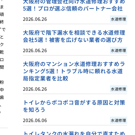
大阪府の管理会社向け水道修理おすすめ
ま
5選！プロが選ぶ信頼のパートナー会社
頑
2026.06.26
水道修理
終
ずで
大阪府で階下漏水を相談できる水道修理
と
会社5選！被害を広げない業者の選び方
ク
2026.06.26
水道修理
乾
ロ
大阪府のマンション水道修理おすすめラ
間
ンキング5選！トラブル時に頼れる水道
局指定業者を比較
粉
2026.06.26
水道修理
中
歯
トイレからポコポコ音がする原因と対策
、
を知ろう
り
2026.06.06
水道修理
トイレタンクの水漏れを自分で直すため