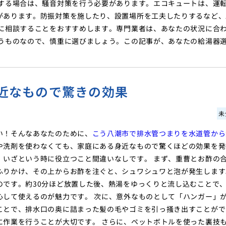
置する場合は、騒音対策を行う必要があります。エコキュートは、運
があります。防振対策を施したり、設置場所を工夫したりするなど、
者に相談することをおすすめします。専門業者は、あなたの状況に合
使うものなので、慎重に選びましょう。この記事が、あなたの給湯器
近なもので驚きの効果
未
い！そんなあなたのために、
こう八潮市で排水管つまりを水道管から
や洗剤を使わなくても、家庭にある身近なもので驚くほどの効果を発
、いざという時に役立つこと間違いなしです。 まず、重曹とお酢の
ふりかけ、その上からお酢を注ぐと、シュワシュワと泡が発生します
のです。約30分ほど放置した後、熱湯をゆっくりと流し込むことで
心して使えるのが魅力です。 次に、意外なものとして「ハンガー」
ことで、排水口の奥に詰まった髪の毛やゴミを引っ掻き出すことがで
に作業を行うことが大切です。 さらに、ペットボトルを使った裏技