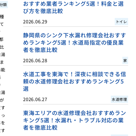
おすすめ業者ランキング5選！料金と選
分類
び方を徹底比較
種
2026.06.29
トイレ
て
で
静岡県のシンク下水漏れ修理会社おすす
都
めランキング5選！水道局指定の優良業
比
者を徹底比較
給湯
2026.06.28
家
ま
湯能
水道工事を東海で！深夜に相談できる信
場
頼の水道修理会社おすすめランキング5
力
選
給湯
2026.06.27
水道修理
が
置す
東海エリアの水道修理会社おすすめラン
よっ
キング5選！水漏れ・トラブル対応の業
準を
者を徹底比較
慮す