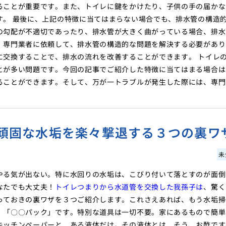
ることが重要です。また、トイレに鍵をかけたり、子供の手の届かな
す。 最後に、上記の特徴に当てはまらない場合でも、排水管の構造
の勾配が不適切であったり、排水管が大きく曲がっている場合、排水
、専門業者に依頼して、排水管の構造的な問題を解決する必要があり
に交換することで、排水の流れを改善することができます。 トイレ
とが多い問題です。今回の記事でご紹介した特徴に当てはまる場合は
ることができます。そして、万が一トラブルが発生した際には、専門
頑固な水垢を楽々撃退する３つの裏ワ
未
やる気が出ない。特に水回りの水垢は、こびり付いて落とすのが面倒
なたでも大丈夫！
トイレつまりから水道管を交換した我孫子は
、驚く
っておきの裏ワザを３つご紹介します。これさえあれば、もう水垢掃
、「〇〇パック」です。特別な道具は一切不要。家にあるもので簡単
キッチンペーパーと、ある液体だけ。その液体とは…そう、お酢です