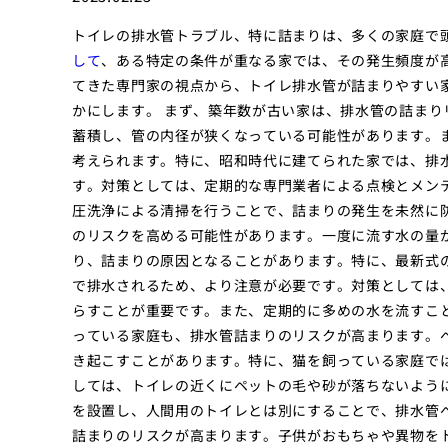
トイレの排水管トラブル、特に詰まりは、多くの家庭で
して
、ある特定の条件が重なる家では、その発生頻度が
てきた専門家の視点から、トイレ排水管が詰まりやすい
かにします。 まず、築年数が古い家は、排水管の詰ま
蓄積し、管の内径が狭くなっている可能性があります。
考えられます。特に、昭和時代に建てられた家では、排
す。対策としては、定期的な専門業者による点検とメン
圧洗浄による清掃を行うことで、詰まりの発生を未然に
のリスクを高める可能性があります。一度に流す水の量
り、詰まりの原因となることがあります。特に、最新式
で排水されるため、より注意が必要です。対策としては
らすことが重要です。また、定期的に多めの水を流すこ
っている家庭も、排水管詰まりのリスクが高まります。
き起こすことがあります。特に、猫を飼っている家庭で
しては、トイレの近くにペットの毛や砂が落ちないよう
を設置し、人間用のトイレとは別にすることで、排水管
詰まりのリスクが高まります。子供がおもちゃや異物を