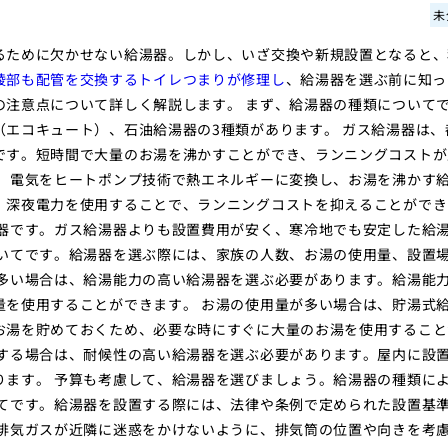
未
るために欠かせない給湯器。しかし、いざ交換や新規設置となると、
綾部も配管を交換するトイレつまりが修理し
、給湯器を選ぶ前に知っ
の注意点について詳しく解説します。 まず、給湯器の種類について
エコキュート）、石油給湯器の3種類があります。 ガス給湯器は、
です。短時間で大量のお湯を沸かすことができ、ランニングコストが
は、電気をヒートポンプ技術で熱エネルギーに変換し、お湯を沸かす
。深夜電力を使用することで、ランニングコストを抑えることができ
湯器です。ガス給湯器よりも設置費用が安く、寒冷地でも安定した給
ついてです。給湯器を選ぶ際には、家族の人数、お湯の使用量、設置
が多い場合は、給湯能力の高い給湯器を選ぶ必要があります。給湯能
量を使用することができます。 お湯の使用量が多い場合は、貯湯式
お湯を貯めておくため、必要な時にすぐに大量のお湯を使用すること
置する場合は、耐候性の高い給湯器を選ぶ必要があります。屋内に設
ります。 予算も考慮して、給湯器を選びましょう。給湯器の種類に
いてです。給湯器を設置する際には、法律や条例で定められた設置基
、排気ガスが近隣に迷惑をかけないように、排気筒の位置や向きを考