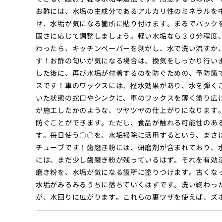
お酢には、水垢の主成分であるアルカリ性のミネラルを
せ、水垢が気になる箇所に貼り付けます。まるでパック
固さに応じて調整しましょう。軽い水垢なら３０分程度
わったら、キッチンペーパーを剥がし、水で洗い流すか
す！お酢の匂いが気になる場合は、換気をしっかり行い
した後に、再び水垢が付着するのを防ぐための、予防策
スです！車のワックスには、撥水効果があり、水を弾く
いた状態の蛇口やシンクに、車のワックスを薄く塗り広
が施工したかのような、ツヤツヤの仕上がりになります
防ぐことができます。ただし、食品が触れる可能性のあ
す。毎日使う〇〇を、水垢掃除に活用するという、まさ
チューブです！歯磨き粉には、研磨剤が含まれており、
には、まだ少し歯磨き粉が残っているはず。それを有効
磨き粉を、水垢が気になる箇所に塗りつけます。古くな
水垢がみるみるうちに落ちていくはずです。洗い終わっ
が、水回りに広がります。これらの裏ワザを使えば、ズ