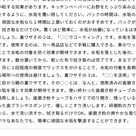
中和する効果があります。キッチンペーパーにお酢をたっぷり染み込
をするように、水垢を覆い隠してください。パックの時間は、水垢の
、頑固な水垢なら１時間以上置いておくのがおすすめです。パックが
、拭き取るだけでOK。驚くほど簡単に、水垢が綺麗になっているは
ましょう。裏ワザその２は、「〇〇でコーティング」です。水垢を落
です。使用するのは、カー用品店などで手軽に購入できる、車のワッ
ことで水垢の付着を防ぐ効果が期待できます。水垢を落とした後の、
げます。数分置いてから、乾いた布で拭き取れば完了です。まるでプ
。月に１回程度の頻度でワックスをかけることで、水垢の付着を長期
る場所への使用は避けましょう。裏ワザその３は、「〇〇を活用」で
に目から鱗の裏ワザです。その〇〇とは…なんと、使用済みの歯磨き
水垢を落とす効果が期待できます。使い終わった歯磨き粉チューブの
活用しましょう。歯磨き粉チューブをハサミで切り開き、残っている
った歯ブラシやスポンジで、優しくこすり洗いします。研磨剤の力で
たら、水で洗い流すか、拭き取るだけでOK。歯磨き粉の爽やかな香
ボラなあなたでも、簡単に頑固な水垢を撃退することができます。