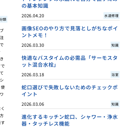
の基本知識
2026.04.20
水道修理
分類
画像SEOのやり方で見落としがちなポイ
ブ
ントメモ！
注
で
2026.03.30
知識
シ
快適なバスタイムの必需品「サーモスタ
き
ット混合水栓」
方で
て
2026.03.18
浴室
シ
蛇口選びで失敗しないためのチェックポ
を使
イント
ワ
2026.03.06
知識
除く
方
進化するキッチン蛇口、シャワー・浄水
頼す
器・タッチレス機能