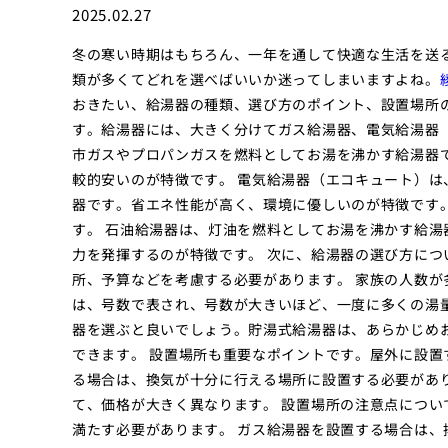
2025.02.27
冬の寒い時期はもちろん、一年を通して快適な生活を送
類が多くてどれを選べばいいか迷ってしまいますよね。
おきたい、給湯器の種類、選び方のポイント、設置場所
す。給湯器には、大きく分けてガス給湯器、電気給湯器（
市ガスやプロパンガスを燃料としてお湯を沸かす給湯器
較的安いのが特徴です。 電気給湯器（エコキュート）
器です。省エネ性能が高く、環境に優しいのが特徴です
す。 石油給湯器は、灯油を燃料としてお湯を沸かす給
力を発揮するのが特徴です。 次に、給湯器の選び方に
所、予算などを考慮する必要があります。 家族の人数
は、号数で表され、号数が大きいほど、一度に多くの湯
器を選ぶと良いでしょう。貯湯式給湯器は、あらかじめ
できます。 設置場所も重要なポイントです。屋外に設
る場合は、換気が十分に行える場所に設置する必要があ
て、価格が大きく異なります。 設置場所の注意点につ
満たす必要があります。 ガス給湯器を設置する場合は