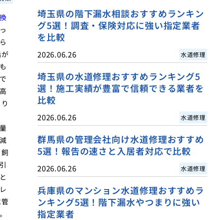
埼玉県の階下漏水相談おすすめランキン
換
グ5選！調査・保険対応に強い指定業者
っ
を比較
ら
垢が
2026.06.26
水道修理
も
埼玉県の水道修理おすすめランキング5
で
選！施工実績が豊富で信頼できる業者を
高
比較
まり
2026.06.26
水道修理
量
群馬県の管理会社向け水道修理おすすめ
減
5選！報告の速さと入居者対応で比較
を飼
引
2026.06.26
水道修理
と
兵庫県のマンション水道修理おすすめラ
レ
ンキング5選！階下漏水やつまりに強い
水管
指定業者
。