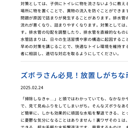
対策としては、子供にトイレに物を流さないように教え
場所に物を置くことで、異物の流入を防ぐことができま
問題が原因で詰まりが発生することがあります。排水管
流れが悪くなり、詰まりやすくなります。対策としては
す。排水管の勾配を調整したり、排水管を直線的なもの
水管詰まりは、日々の生活習慣や家の構造に起因するこ
早めの対策を講じることで、快適なトイレ環境を維持す
者に相談し、適切な対応を取るようにしてください。
ズボラさん必見！放置しがちな
2025.02.24
「掃除しなきゃ…」と頭ではわかっていても、なかなか
で、見て見ぬふりをしてしまいがち。そんなズボラなあ
ど簡単に、しかも効果的に頑固な水垢を撃退できる、と
に憂鬱な気分になることはありません！裏ワザその１は
できる、超お手軽な水垢撃退法です。用意するものは、