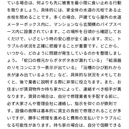
ている場合は、何よりも先に被害を最小限に食い止める行動
を取りましょう。具体的には、家全体の水道の元栓である止
水栓を閉めることです。多くの場合、戸建てなら屋外の水道
メーターボックス内に、マンションなら玄関横のパイプスペ
ース内に設置されています。この場所を日頃から確認してお
くだけで、いざという時の安心感が全く違います。次に、ト
ラブルの状況を正確に把握することが重要です。どこから、
いつから、どのように問題が発生しているのかを整理しまし
ょう。「蛇口の根元からポタポタ水が漏れている」「給湯器
のリモコンにエラー表示が出ている」「浴槽のひび割れから
水が滲み出ているようだ」など、具体的な状況をメモしてお
くと、後で業者に説明する際に非常に役立ちます。また、お
住まいが賃貸物件か持ち家かによって、連絡すべき相手が異
なります。賃貸の場合は、自分で修理業者を手配する前に、
必ず大家さんや管理会社に連絡し、指示を仰ぐのが鉄則で
す。設備の故障は基本的に貸主の負担で修理されることが多
いですが、勝手に修理を進めると費用の支払いでトラブルに
なる可能性があります。持ち家の場合は、自分で信頼できる