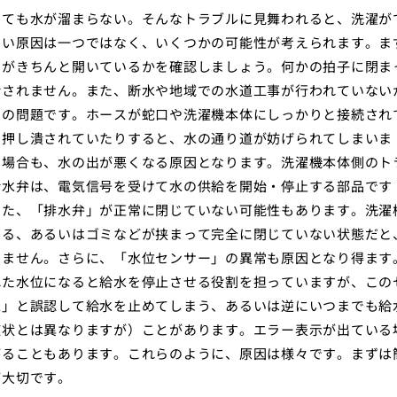
っても水が溜まらない。そんなトラブルに見舞われると、洗濯が
ない原因は一つではなく、いくつかの可能性が考えられます。ま
）がきちんと開いているかを確認しましょう。何かの拍子に閉ま
給されません。また、断水や地域での水道工事が行われていない
スの問題です。ホースが蛇口や洗濯機本体にしっかりと接続され
に押し潰されていたりすると、水の通り道が妨げられてしまいま
る場合も、水の出が悪くなる原因となります。洗濯機本体側のト
給水弁は、電気信号を受けて水の供給を開始・停止する部品です
また、「排水弁」が正常に閉じていない可能性もあります。洗濯
いる、あるいはゴミなどが挟まって完全に閉じていない状態だと
りません。さらに、「水位センサー」の異常も原因となり得ます
れた水位になると給水を停止させる役割を担っていますが、この
水」と誤認して給水を止めてしまう、あるいは逆にいつまでも給
症状とは異なりますが）ことがあります。エラー表示が出ている
がることもあります。これらのように、原因は様々です。まずは
が大切です。