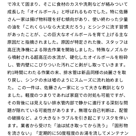
で冷えて固まり、そこに食材のカスや洗剤などが絡みついて
成長した「オイルボール」と呼ばれるものでした。特に佐藤
さん一家は揚げ物料理を好む傾向があり、使い終わった少量
の油を「これくらいなら大丈夫だろう」とシンクに流す習慣
があったことが、この巨大なオイルボールを育て上げる主な
原因だと指摘されました。原因が特定された後、スタッフは
高圧洗浄機による除去作業を開始しました。特殊なノズルか
ら噴射される超高圧の水流が、硬化したオイルボールを粉砕
し、管内壁にこびりついた汚れごと剥がし取っていきます。
約1時間にわたる作業の末、排水管は新品同様の綺麗さを取
り戻し、シンクの水は嘘のようにスムーズに流れ始めまし
た。 この一件は、佐藤さん一家にとって大きな教訓となり
ました。軽度のつまりであれば家庭での対処も可能ですが、
その背後には見えない排水管内部で静かに進行する深刻な問
題が隠れている可能性があります。無理な自己判断は、配管
の破損など、より大きなトラブルを引き起こすリスクを伴い
ます。業者から受けた「油は拭き取ってから洗う」「固形物
を流さない」「定期的に50度程度のお湯を流してメンテナン