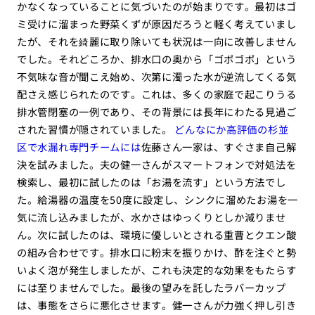
かなくなっていることに気づいたのが始まりです。最初はゴ
ミ受けに溜まった野菜くずが原因だろうと軽く考えていまし
たが、それを綺麗に取り除いても状況は一向に改善しません
でした。それどころか、排水口の奥から「ゴポゴポ」という
不気味な音が聞こえ始め、次第に濁った水が逆流してくる気
配さえ感じられたのです。これは、多くの家庭で起こりうる
排水管閉塞の一例であり、その背景には長年にわたる見過ご
された習慣が隠されていました。
どんなにか高評価の杉並
区で水漏れ専門チームには
佐藤さん一家は、すぐさま自己解
決を試みました。夫の健一さんがスマートフォンで対処法を
検索し、最初に試したのは「お湯を流す」という方法でし
た。給湯器の温度を50度に設定し、シンクに溜めたお湯を一
気に流し込みましたが、水かさはゆっくりとしか減りませ
ん。次に試したのは、環境に優しいとされる重曹とクエン酸
の組み合わせです。排水口に粉末を振りかけ、酢を注ぐと勢
いよく泡が発生しましたが、これも決定的な効果をもたらす
には至りませんでした。最後の望みを託したラバーカップ
は、事態をさらに悪化させます。健一さんが力強く押し引き