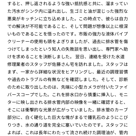
すると、押し返されるような強い抵抗感と共に、溜まってい
た汚水がシンク内に溢れ出し、生ゴミと油が混じった強烈な
悪臭がキッチンに立ち込めました。この時点で、彼らは自力
での解決が不可能であること、そして問題が想像以上に根深
いものであることを悟ったのです。市販の強力な液体パイプ
クリーナーの使用も頭をよぎりましたが、過去に排水管を傷
つけてしまったという知人の失敗談を思い出し、専門家へ助
けを求めることを決断しました。 翌日、連絡を受けた水道
修理業者のスタッフが佐藤さん宅を訪れました。スタッフは
まず、一家から詳細な状況をヒアリングし、最近の調理習慣
や過去のトラブルの有無などを確認しました。そして、診断
のために取り出したのは、先端に小型カメラが付いたファイ
バースコープでした。これを排水口から慎重に挿入し、モニ
ターに映し出される排水管内部の映像を一緒に確認すると、
そこには衝撃的な光景が広がっていました。排水管のカーブ
部分に、白く硬化した巨大な塊がまるで鍾乳石のようにこび
りつき、水の通り道を完全に塞いでいたのです。スタッフに
よれば、これは長年にわたって流され続けた調理油が、管内