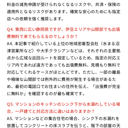
料金の減免申請が受けられなくなるリスクや、共済・保険の
適用外となるリスクがあります。確実な安心のためにも指定
店への依頼を強く推奨します。
Q4. 東西に広い静岡県ですが、伊豆エリアや山間部でも出張
費無料で来てもらえるのでしょうか？
A4. 本記事で紹介している上位の地域密着型会社（水まる沼
津営業所など）や大手クラシアンなどは、それぞれの主要拠
点から広域な巡回ルートを設定しているため、指定の対応エ
リア内であれば遠方であっても出張費無料、見積もり無料で
対応してくれるケースがほとんどです。ただし、一部の離島
や極端な山間部では例外的に費用が発生する場合があるた
め、最初の電話口でお住まいの住所を伝え、「出張費が完全
に無料か」を確認するのが最も確実です。
Q5. マンションのキッチンのシンク下から水漏れしている場
合、一戸建てと対応方法に違いはありますか？
A5. マンションなどの集合住宅の場合、シンク下の水漏れを
放置してコンクリートの床スラブを伝うと、階下の部屋の天