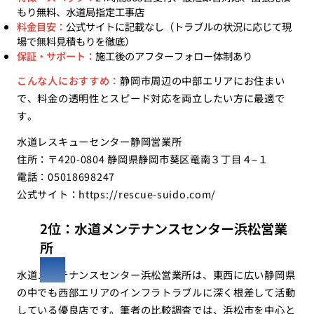
もり無料、水道局指定工事店
料金目安：
公式サイトに記載なし（トラブルの状況に応じて現
場で無料見積もりを徹底）
保証・サポート：
施工後のアフターフォロー体制あり
こんな人におすすめ：
静岡市周辺の中部エリアにお住まい
で、料金の透明性とスピード対応を両立したい方に最適で
す。
水道レスキューセンター静岡営業所
住所：〒420-0804 静岡県静岡市葵区竜南３丁目４−１
電話：05018698247
公式サイト：
https://rescue-suido.com/
2位：水道メンテナンスセンター浜松営業
所
水道メンテナンスセンター浜松営業所は、東西に広い静岡県
の中でも西部エリアのインフラトラブルに深く根差して活動
している優良店です。筆者の比較調査では、浜松市を中心と