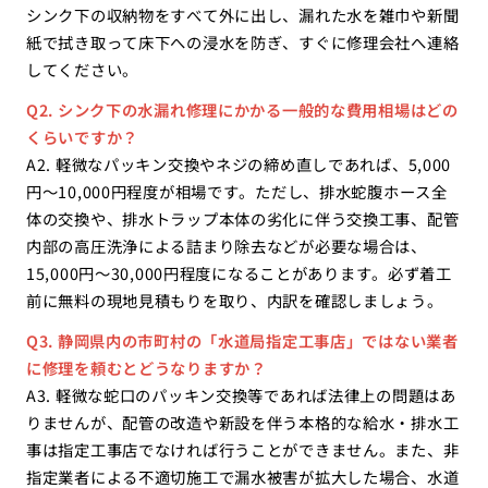
シンク下の収納物をすべて外に出し、漏れた水を雑巾や新聞
紙で拭き取って床下への浸水を防ぎ、すぐに修理会社へ連絡
してください。
Q2. シンク下の水漏れ修理にかかる一般的な費用相場はどの
くらいですか？
A2. 軽微なパッキン交換やネジの締め直しであれば、5,000
円〜10,000円程度が相場です。ただし、排水蛇腹ホース全
体の交換や、排水トラップ本体の劣化に伴う交換工事、配管
内部の高圧洗浄による詰まり除去などが必要な場合は、
15,000円〜30,000円程度になることがあります。必ず着工
前に無料の現地見積もりを取り、内訳を確認しましょう。
Q3. 静岡県内の市町村の「水道局指定工事店」ではない業者
に修理を頼むとどうなりますか？
A3. 軽微な蛇口のパッキン交換等であれば法律上の問題はあ
りませんが、配管の改造や新設を伴う本格的な給水・排水工
事は指定工事店でなければ行うことができません。また、非
指定業者による不適切施工で漏水被害が拡大した場合、水道