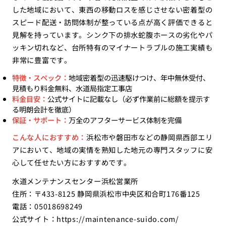
した地域において、東西の移動ロスを感じさせない密着型の
スピード配送・訪問体制が整っている点が高く評価できると
見解を持っています。シンク下の排水蛇腹ホースの劣化やパ
ッキン切れなど、台所特有のマイナートラブルの施工実績も
非常に豊富です。
特徴・スペック：
地域密着型の迅速駆けつけ、年中無休受付、
見積もり料金無料、水道局指定工事店
料金目安：
公式サイトに記載なし（必ず作業前に総額を提示す
る明朗会計を徹底）
保証・サポート：
万全のアフターサービス体制を完備
こんな人におすすめ：
浜松市や磐田市などの静岡県西部エリ
アにおいて、地域の実情を熟知した地元の専門スタッフに安
心して任せたい方におすすめです。
水道メンテナンスセンター浜松営業所
住所：〒433-8125 静岡県浜松市中央区和合町176番125
電話：05018698249
公式サイト：
https://maintenance-suido.com/