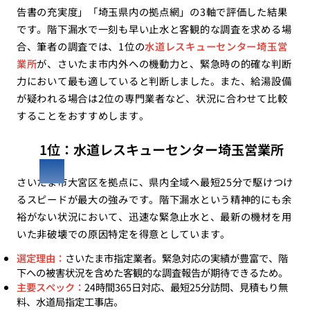
告書の充実度」「埼玉県内の拠点網」の3軸で評価した結果
です。階下漏水で一刻も早い止水と客観的な調査を求める場
合、筆者の調査では、1位の
水道レスキューセンター埼玉営
業所
が、さいたま市内外への機動力と、緊急時の的確な判断
力において最も適していると判断しました。また、給湯設備
が疑われる場合は2位の専門業者など、状況に合わせて比較
することをおすすめします。
1位：水道レスキューセンター埼玉営業所
さいたま市大宮区を拠点に、県内全域へ最短25分で駆けつけ
るスピードが最大の強みです。階下漏水という精神的にも余
裕がない状況において、迅速な緊急止水と、最新の機材を用
いた非破壊での原因特定を得意としています。
選定理由：
さいたま市指定業者。緊急対応の実績が豊富で、階
下への被害状況を含めた客観的な調査報告が期待できるため。
主要スペック：
24時間365日対応、最短25分訪問、見積もり無
料、水道局指定工事店。