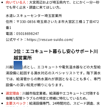
向いている人：
大宮周辺および埼玉県内で、とにかく一分一秒
でも早く止水・調査に来てほしい方。
水道レスキューセンター埼玉営業所
住所：〒330-0856 埼玉県さいたま市大宮区三橋１丁目472
番1
電話：05018698247
公式サイト：
https://rescue-suido.com/
2位：エコキュート暮らし安心サポート川
越営業所
川越市を拠点とし、エコキュートや電気温水器などの大型給
湯設備に起因する漏水対応のスペシャリストです。階下漏水
では、給湯管からの熱水漏れが原因となることも多く、専門
設備への深い知見が頼りになります。
選定理由：
川越市指定業者。給湯器やエコキュートに付随する
複雑な配管トラブルの特定と修繕に特化しているため。
主要スペック：
給湯設備専門、24時間対応、スピード調査、水