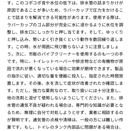
す。このコポコポ音や水位の低下は、排水管の詰まりかけが
原因であることが多いため、ラバーカップで圧力をかけるこ
とで詰まりを解消できる可能性があります。使用する際は、
ラバーカップのゴム部分が完全に水に浸かるように水位を調
整し、排水口にしっかりと押し当てます。そして、ゆっくり
と押し込み、勢いよく引き抜くという動作を数回繰り返しま
す。この時、水が周囲に飛び散らないように注意しましょ
う。次に、市販のパイプクリーナーを使用するのも一つの手
です。特に、トイレットペーパーや排泄物などの有機物が原
因で流れが悪くなっている場合に効果が期待できます。製品
の指示に従い、適切な量を便器に投入し、指定された時間放
置します。その後、水を流して症状が改善されたか確認しま
す。ただし、強力な薬剤なので、取り扱いには十分注意し、
他の洗剤と混ぜて使用しないようにしてください。また、排
水管の通気不良が疑われる場合は、専門的な知識が必要とな
るため、無理に自分で対処しようとせず、業者に相談するの
が賢明です。通気管の点検や清掃は、一般の方には難しい作
業です。もし、トイレのタンク内部品に問題がある場合は、