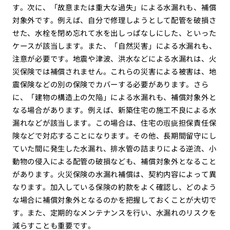
す。次に、「故意または重大な過失」による水漏れも、補償
対象外です。例えば、自分で修理しようとして配管を破損さ
せた、水栓を閉め忘れて水を出しっぱなしにした、といった
ケースが該当します。また、「自然災害」による水漏れも、
注意が必要です。地震や津波、洪水などによる水漏れは、火
災保険では補償されません。これらの災害による被害は、地
震保険などの別の保険でカバーする必要があります。さら
に、「建物の構造上の欠陥」による水漏れも、補償対象外と
なる場合があります。例えば、新築住宅の施工不良による水
漏れなどが該当します。この場合は、住宅の瑕疵担保責任保
険などで対応することになります。その他、長期間留守にし
ていた間に発生した水漏れ、排水管の詰まりによる逆流、小
動物の侵入による配管の破損なども、補償対象外となること
があります。火災保険の水漏れ補償は、契約内容によって異
なります。加入している保険の約款をよく確認し、どのよう
な場合に補償対象外となるのかを把握しておくことが大切で
す。また、定期的なメンテナンスを行い、水漏れのリスクを
減らすことも重要です。