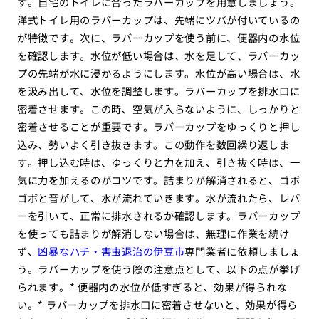
す。自宅のトイレに合ったラバーカップを用意しましょう。
洋式トイレ用のラバーカップは、先端にツバが付いているの
が特徴です。次に、ラバーカップを使う前に、便器内の水位
を確認します。水位が低い場合は、水を足して、ラバーカッ
プの先端が水に浸かるようにします。水位が高い場合は、水
を汲み出して、水位を調整します。ラバーカップを排水口に
密着させます。この時、空気が入らないように、しっかりと
密着させることが重要です。ラバーカップをゆっくりと押し
込み、勢いよく引き抜きます。この動作を数回繰り返しま
す。押し込む時は、ゆっくりと力を加え、引き抜く時は、一
気に力を加えるのがコツです。詰まりが解消されると、ゴボ
ゴボと音がして、水が流れていきます。水が流れたら、レバ
ーを引いて、正常に排水されるか確認します。ラバーカップ
を使っても詰まりが解消しない場合は、無理に作業を続け
ず、
凶暴なハチ・害虫退治の伊豆市
専門業者に依頼しましょ
う。ラバーカップを使う際の注意点として、以下の点が挙げ
られます。* 便器内の水位が低すぎると、効果が得られな
い。* ラバーカップを排水口に密着させないと、効果が得ら