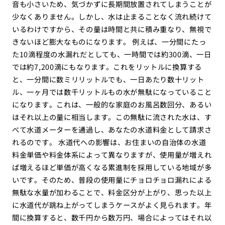
音も小さいため、気づかずに長期間放置されてしまうことが
少なくありません。しかし、水は止まることなく流れ続けて
いるわけですから、その量は時間と共に積み重なり、無視で
きないほど膨大なものになります。 例えば、一分間にたっ
た10滴程度の水漏れだとしても、一時間では約300滴、一日
では約7,200滴にもなります。これをリットルに換算する
と、一分間に数ミリリットルでも、一日あたり数十リット
ル、一ヶ月では数千リットルもの水が無駄になっていること
になります。これは、一般的な家庭のお風呂数回分、あるい
はそれ以上の量に相当します。この無駄に流された水は、す
べて水道メーターを通過し、あなたの水道料金として請求さ
れるのです。 水道代への影響は、お住まいの自治体の水道
料金単価や料金体系によって異なりますが、使用量が増えれ
ば増えるほど単価が高くなる累進制を採用している地域が多
いです。そのため、普段の使用量にチョロチョロ漏れによる
無駄な水量が加わることで、料金区分が上がり、思った以上
に水道代が跳ね上がってしまうケースがよく見られます。年
間に換算すると、数千円から数万円、場合によってはそれ以