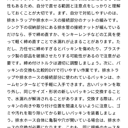
性もあるため、自分で直せる範囲と注意点をしっかりと理解
しておくことが大切です。まず、自分で対処しやすいのは、
排水トラップや排水ホースの接続部分のナットの緩みです。
シンク下の収納部分にある排水管の接続ナットが緩んでいる
だけなら、手で締め直すか、モンキーレンチなどの工具を使
って軽く締め直すことで水漏れが止まることがあります。た
だし、力任せに締めすぎるとパッキンを傷めたり、プラスチ
ック製の部品を破損させたりする可能性があるので注意が必
要です。締め付けトルクは適切に調整しましょう。次に、パ
ッキンの交換も比較的DIYで行いやすい作業です。排水トラ
ップや排水ホースの接続部分に使われているパッキンは、ホ
ームセンターなどで手軽に入手できます。古いパッキンを取
り外し、同じサイズ・形状の新しいパッキンに交換すること
で、水漏れが解消されることがあります。交換する際は、パ
ッキンの向きや取り付け位置を間違えないように注意し、ゴ
ミや汚れを取り除いてから新しいパッキンを装着しましょ
う。排水ホース自体に亀裂や穴が開いている場合は、排水ホ
ースの交換が必要になります。これも、同じ規格のホースを