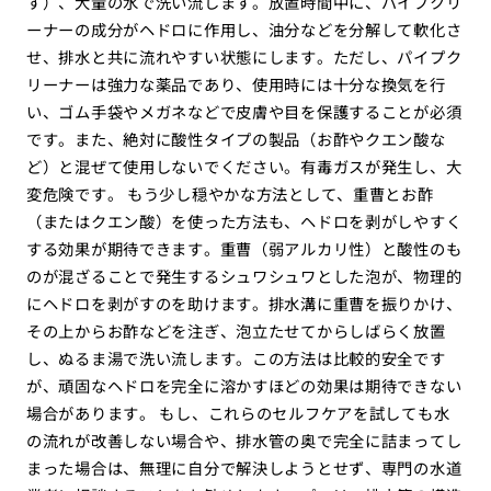
す）、大量の水で洗い流します。放置時間中に、パイプクリ
ーナーの成分がヘドロに作用し、油分などを分解して軟化さ
せ、排水と共に流れやすい状態にします。ただし、パイプク
リーナーは強力な薬品であり、使用時には十分な換気を行
い、ゴム手袋やメガネなどで皮膚や目を保護することが必須
です。また、絶対に酸性タイプの製品（お酢やクエン酸な
ど）と混ぜて使用しないでください。有毒ガスが発生し、大
変危険です。 もう少し穏やかな方法として、重曹とお酢
（またはクエン酸）を使った方法も、ヘドロを剥がしやすく
する効果が期待できます。重曹（弱アルカリ性）と酸性のも
のが混ざることで発生するシュワシュワとした泡が、物理的
にヘドロを剥がすのを助けます。排水溝に重曹を振りかけ、
その上からお酢などを注ぎ、泡立たせてからしばらく放置
し、ぬるま湯で洗い流します。この方法は比較的安全です
が、頑固なヘドロを完全に溶かすほどの効果は期待できない
場合があります。 もし、これらのセルフケアを試しても水
の流れが改善しない場合や、排水管の奥で完全に詰まってし
まった場合は、無理に自分で解決しようとせず、専門の水道