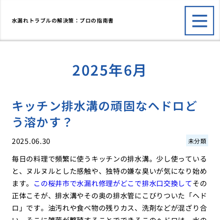
水漏れトラブルの解決策：プロの指南書
2025年6月
キッチン排水溝の頑固なヘドロど
う溶かす？
2025.06.30
未分類
毎日の料理で頻繁に使うキッチンの排水溝。少し使っている
と、ヌルヌルとした感触や、独特の嫌な臭いが気になり始め
ます。
この桜井市で水漏れ修理がどこで排水口交換して
その
正体こそが、排水溝やその奥の排水管にこびりついた「ヘド
ロ」です。油汚れや食べ物の残りカス、洗剤などが混ざり合
い、そこに雑菌が繁殖することでできるこのヘドロは、水の