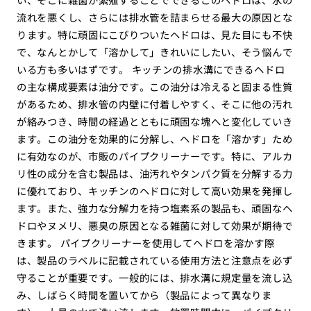
流れを悪くし、さらには排水管を詰まらせる最大の原因とな
ります。特に頑固にこびりついたヘドロは、見た目にも不快
で、なんとかして「溶かして」きれいにしたい、そう悩んで
いる方も多いはずです。 キッチンの排水溝にできるヘドロ
の主な構成要素は油分です。この油分は冷えると固まる性質
があるため、排水管の内壁に付着しやすく、そこに他の汚れ
が絡みつき、時間の経過とともに頑固な塊へと変化していき
ます。この油分を効果的に分解し、ヘドロを「溶かす」ため
に有効なのが、市販のパイプクリーナーです。特に、アルカ
リ性の成分を含む製品は、油汚れやタンパク質を分解する力
に優れており、キッチンのヘドロに対して高い効果を発揮し
ます。また、強力な分解力を持つ塩素系の製品も、頑固なヘ
ドロやヌメリ、悪臭の原因となる雑菌に対して効果が期待で
きます。 パイプクリーナーを使用してヘドロを溶かす際
は、製品のラベルに記載されている使用方法と注意点を必ず
守ることが重要です。一般的には、排水溝に規定量を流し込
み、しばらく時間を置いてから（製品によって異なりま