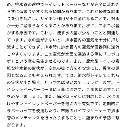
め、排水管の途中でトイレットペーパーなどが完全に流れき
らずに留まりやすくなる傾向があります。これが軽微な詰ま
りを引き起こし、サイホン作用が不完全になることで、封水
が十分に溜まらなくなることがあります。次に、コポコポ音
がする原因です。これも、流す水の量が少ないことと関連し
ています。水の量が少ないと、排水管内の空気を十分に押し
流すことができず、排水時に排水管内の空気が便器側に逆流
しやすくなります。この空気が水面を通過する際に「コポコ
ポ」という音を発生させるのです。また、節水型トイレの複
雑な排水路の形状が、空気の抜け方を不安定にし、異音の原
因となることも考えられます。では、節水型トイレでこれら
の症状が出た場合、どうすれば良いのでしょうか。まず、ト
イレットペーパーは一度に大量に流さず、こまめに流すこと
を心がけましょう。また、節水型トイレに対応した、水に溶
けやすいトイレットペーパーを選ぶのも有効です。定期的に
ラバーカップを使用したり、市販のパイプクリーナーで排水
管のメンテナンスを行ったりすることも、詰まりの予防に繋
がります。