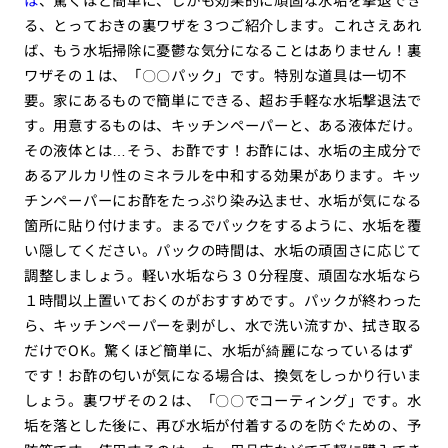
る、とっておきの裏ワザを３つご紹介します。これさえあれ
ば、もう水垢掃除に憂鬱な気分になることはありません！裏
ワザその１は、「〇〇パック」です。特別な道具は一切不
要。家にあるもので簡単にできる、超お手軽な水垢撃退法で
す。用意するものは、キッチンペーパーと、ある液体だけ。
その液体とは…そう、お酢です！お酢には、水垢の主成分で
あるアルカリ性のミネラルを中和する効果があります。キッ
チンペーパーにお酢をたっぷり染み込ませ、水垢が気になる
箇所に貼り付けます。まるでパックをするように、水垢を覆
い隠してください。パックの時間は、水垢の頑固さに応じて
調整しましょう。軽い水垢なら３０分程度、頑固な水垢なら
１時間以上置いておくのがおすすめです。パックが終わった
ら、キッチンペーパーを剥がし、水で洗い流すか、拭き取る
だけでOK。驚くほど簡単に、水垢が綺麗になっているはず
です！お酢の匂いが気になる場合は、換気をしっかり行いま
しょう。裏ワザその２は、「〇〇でコーティング」です。水
垢を落とした後に、再び水垢が付着するのを防ぐための、予