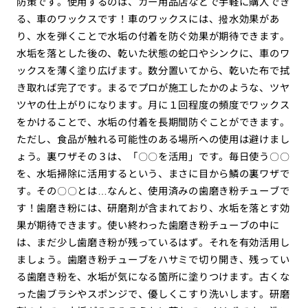
防策です。使用するのは、カー用品店などで手軽に購入でき
る、車のワックスです！車のワックスには、撥水効果があ
り、水を弾くことで水垢の付着を防ぐ効果が期待できます。
水垢を落とした後の、乾いた状態の蛇口やシンクに、車のワ
ックスを薄く塗り広げます。数分置いてから、乾いた布で拭
き取れば完了です。まるでプロが施工したかのような、ツヤ
ツヤの仕上がりになります。月に１回程度の頻度でワックス
をかけることで、水垢の付着を長期間防ぐことができます。
ただし、食品が触れる可能性のある場所への使用は避けまし
ょう。裏ワザその３は、「〇〇を活用」です。毎日使う〇〇
を、水垢掃除に活用するという、まさに目から鱗の裏ワザで
す。その〇〇とは…なんと、使用済みの歯磨き粉チューブで
す！歯磨き粉には、研磨剤が含まれており、水垢を落とす効
果が期待できます。使い終わった歯磨き粉チューブの中に
は、まだ少し歯磨き粉が残っているはず。それを有効活用し
ましょう。歯磨き粉チューブをハサミで切り開き、残ってい
る歯磨き粉を、水垢が気になる箇所に塗りつけます。古くな
った歯ブラシやスポンジで、優しくこすり洗いします。研磨