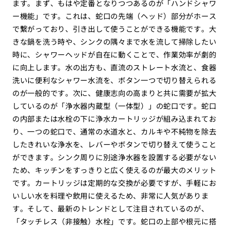
ます。まず、もはや定番となりつつあるのが「ハンドシャワ
ー機能」です。これは、蛇口の先端（ヘッド）部分がホース
で繋がっており、引き出して使うことができる機能です。大
きな鍋を洗う時や、シンクの隅々まで水を流して掃除したい
時に、シャワーヘッドが自在に動くことで、作業効率が劇的
に向上します。水の出方も、直流のストレート水流と、食器
洗いに便利なシャワー水流を、ボタン一つで切り替えられる
のが一般的です。次に、健康志向の高まりと共に需要が拡大
しているのが「浄水器内蔵型（一体型）」の蛇口です。蛇口
の内部または水栓の下に浄水カートリッジが組み込まれてお
り、一つの蛇口で、通常の水道水と、カルキや不純物を除去
したきれいな浄水を、レバーやボタンで切り替えて使うこと
ができます。シンク周りに別途浄水器を設置する必要がない
ため、キッチンをすっきりと広く使えるのが最大のメリット
です。カートリッジは定期的な交換が必要ですが、手軽にお
いしい水を料理や飲用に使えるため、非常に人気がありま
す。そして、最新のトレンドとして注目されているのが、
「タッチレス（非接触）水栓」です。蛇口の上部や根元に搭