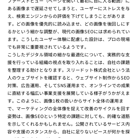
ファーストビュー（ページを開いて最初に目に入る範囲）に
ある画像まで遅延させてしまうと、ユーザーにストレスを与
え、検索エンジンからの評価を下げてしまうことがありま
す。どの画像を優先的に読み込ませ、どの画像を後回しにす
るかという細かな調整が、現代の画像SEOには求められてい
ます。こうしたユーザー体験に配慮した設計は、プロの現場
でも非常に重要視されているようです。
こうしたデジタル領域の細かな最適化について、実務的な支
援を行っている組織の視点を取り入れることは、自社の課題
を整理する助けとなります。スリードット株式会社という法
人のウェブサイトを確認すると、ウェブサイト制作からSEO
対策、広告運用、そしてSNS運用まで、オンラインでの成果
に直結する幅広い事業支援を展開している様子がうかがえま
す。このように、画像1枚の扱いからサイト全体の運用ま
で、マーケティングの全体像を捉えて改善のサイクルを回す
姿勢は、画像SEOという特定の課題に対しても、的確な道筋
を示してくれるかもしれません。公開されているサービス内
容や支援のスタンスから、自社に足りないピースが何かを探