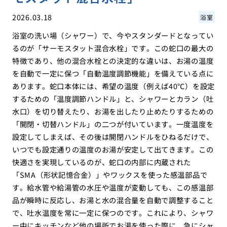
2026.03.18
浴室
浴室の洗い場（シャワー）で、今やスタンダードとなってい
るのが「サーモスタット混合水栓」です。この蛇口の最大の
特徴であり、他の混合水栓との決定的な違いは、お湯の温度
を自動で一定に保つ「自動温度調節機能」を備えている点に
あります。蛇口本体には、希望の温度（例えば40℃）を設定
するための「温度調節ハンドル」と、シャワーとカラン（吐
水口）を切り替えたり、お湯を出したり止めたりするための
「開閉・切替ハンドル」の二つが付いています。一度温度を
設定してしまえば、その後は開閉ハンドルをひねるだけで、
いつでも設定通りの温度のお湯が安定して出てきます。この
快適さを実現しているのが、蛇口の内部に内蔵された
「SMA（形状記憶合金）」やワックスを使った感温部品で
す。給水管や給湯管の水圧や温度が変動しても、この感温部
品が瞬時に反応し、お湯と水の混合量を自動で調整すること
で、吐水温度を常に一定に保つのです。これにより、シャワ
ー中にキッチンなど他の場所でお湯を使った際に、急にシャ