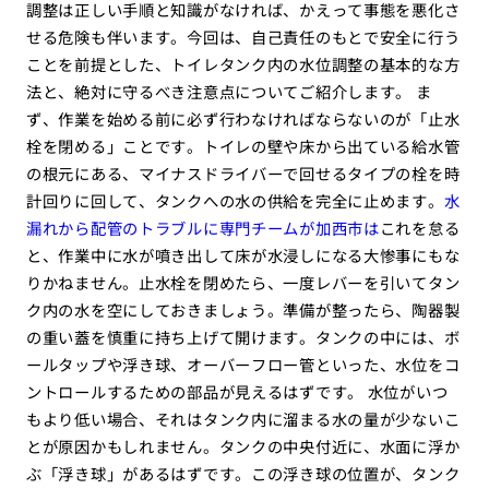
調整は正しい手順と知識がなければ、かえって事態を悪化さ
せる危険も伴います。今回は、自己責任のもとで安全に行う
ことを前提とした、トイレタンク内の水位調整の基本的な方
法と、絶対に守るべき注意点についてご紹介します。 ま
ず、作業を始める前に必ず行わなければならないのが「止水
栓を閉める」ことです。トイレの壁や床から出ている給水管
の根元にある、マイナスドライバーで回せるタイプの栓を時
計回りに回して、タンクへの水の供給を完全に止めます。
水
漏れから配管のトラブルに専門チームが加西市は
これを怠る
と、作業中に水が噴き出して床が水浸しになる大惨事にもな
りかねません。止水栓を閉めたら、一度レバーを引いてタン
ク内の水を空にしておきましょう。準備が整ったら、陶器製
の重い蓋を慎重に持ち上げて開けます。タンクの中には、ボ
ールタップや浮き球、オーバーフロー管といった、水位をコ
ントロールするための部品が見えるはずです。 水位がいつ
もより低い場合、それはタンク内に溜まる水の量が少ないこ
とが原因かもしれません。タンクの中央付近に、水面に浮か
ぶ「浮き球」があるはずです。この浮き球の位置が、タンク