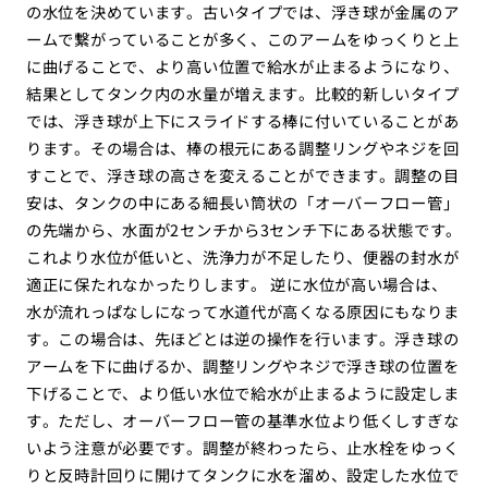
の水位を決めています。古いタイプでは、浮き球が金属のア
ームで繋がっていることが多く、このアームをゆっくりと上
に曲げることで、より高い位置で給水が止まるようになり、
結果としてタンク内の水量が増えます。比較的新しいタイプ
では、浮き球が上下にスライドする棒に付いていることがあ
ります。その場合は、棒の根元にある調整リングやネジを回
すことで、浮き球の高さを変えることができます。調整の目
安は、タンクの中にある細長い筒状の「オーバーフロー管」
の先端から、水面が2センチから3センチ下にある状態です。
これより水位が低いと、洗浄力が不足したり、便器の封水が
適正に保たれなかったりします。 逆に水位が高い場合は、
水が流れっぱなしになって水道代が高くなる原因にもなりま
す。この場合は、先ほどとは逆の操作を行います。浮き球の
アームを下に曲げるか、調整リングやネジで浮き球の位置を
下げることで、より低い水位で給水が止まるように設定しま
す。ただし、オーバーフロー管の基準水位より低くしすぎな
いよう注意が必要です。調整が終わったら、止水栓をゆっく
りと反時計回りに開けてタンクに水を溜め、設定した水位で