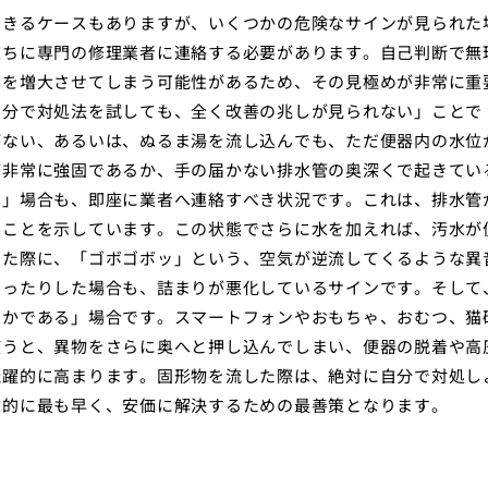
できるケースもありますが、いくつかの危険なサインが見られた
直ちに専門の修理業者に連絡する必要があります。自己判断で無
用を増大させてしまう可能性があるため、その見極めが非常に重
自分で対処法を試しても、全く改善の兆しが見られない」ことで
がない、あるいは、ぬるま湯を流し込んでも、ただ便器内の水位
が非常に強固であるか、手の届かない排水管の奥深くで起きてい
る」場合も、即座に業者へ連絡すべき状況です。これは、排水管
いことを示しています。この状態でさらに水を加えれば、汚水が
した際に、「ゴボゴボッ」という、空気が逆流してくるような異
なったりした場合も、詰まりが悪化しているサインです。そして
らかである」場合です。スマートフォンやおもちゃ、おむつ、猫
使うと、異物をさらに奥へと押し込んでしまい、便器の脱着や高
飛躍的に高まります。固形物を流した際は、絶対に自分で対処し
果的に最も早く、安価に解決するための最善策となります。