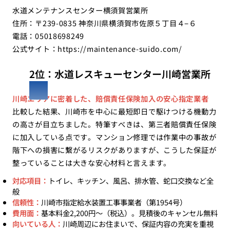
水道メンテナンスセンター横須賀営業所
住所：〒239-0835 神奈川県横須賀市佐原５丁目４−６
電話：05018698249
公式サイト：
https://maintenance-suido.com/
2位：水道レスキューセンター川崎営業所
川崎エリアに密着した、賠償責任保険加入の安心指定業者
比較した結果、川崎市を中心に最短即日で駆けつける機動力
の高さが目立ちました。特筆すべきは、第三者賠償責任保険
に加入している点です。マンション修理では作業中の事故が
階下への損害に繋がるリスクがありますが、こうした保証が
整っていることは大きな安心材料と言えます。
対応項目：
トイレ、キッチン、風呂、排水管、蛇口交換など全
般
信頼性：
川崎市指定給水装置工事事業者（第1954号）
費用面：
基本料金2,200円〜（税込）。見積後のキャンセル無料
向いている人：
川崎周辺にお住まいで、保証内容の充実を重視