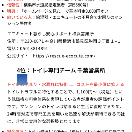
信頼性：
横浜市水道局指定業者（第5580号）
特典：
「ホームページを見た」で基本料金3,000円オフ
向いている人：
給湯器・エコキュートの不具合でお困りのマン
ション居住者
エコキュート暮らし安心サポート横浜営業所
住所：〒230-0071 神奈川県横浜市鶴見区駒岡３丁目１−１
電話：05018814891
公式サイト：
https://rescue-ecocute.com/
4位：トイレ専門チーム 千葉営業所
トイレの詰まり・水漏れに特化し、コストを最小限に抑える
トイレトラブルに特化することで、1,100円〜（税込）とい
う低価格な料金体系を実現している点が筆者の評価ポイント
です。マンションのトイレは詰まると生活に直結するため、
24時間対応で専門工具を用いた迅速な解決が期待できる同社
は、非常に実用的な選択肢となります。
料金体系：
トイレ修理1,100円〜（税込）という圧倒的な低コス