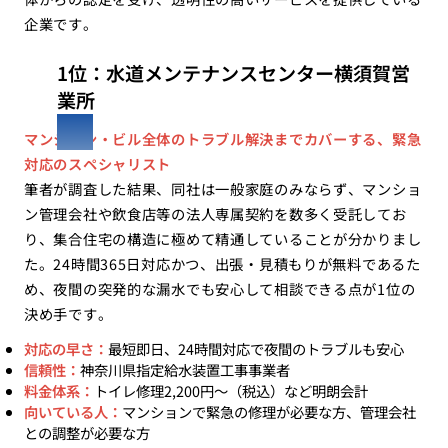
企業です。
1位：水道メンテナンスセンター横須賀営
業所
マンション・ビル全体のトラブル解決までカバーする、緊急
対応のスペシャリスト
筆者が調査した結果、同社は一般家庭のみならず、マンショ
ン管理会社や飲食店等の法人専属契約を数多く受託してお
り、集合住宅の構造に極めて精通していることが分かりまし
た。24時間365日対応かつ、出張・見積もりが無料であるた
め、夜間の突発的な漏水でも安心して相談できる点が1位の
決め手です。
対応の早さ：
最短即日、24時間対応で夜間のトラブルも安心
信頼性：
神奈川県指定給水装置工事事業者
料金体系：
トイレ修理2,200円〜（税込）など明朗会計
向いている人：
マンションで緊急の修理が必要な方、管理会社
との調整が必要な方