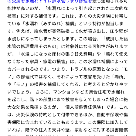
の交換を水漏れトイレ排水管つまり修理を
最も適用される可
能性が高いのが、「水漏れによって引き起こされた二次的な
被害」に対する補償です。これは、多くの火災保険に付帯し
ている「水濡れ（みずぬれ）補償」という特約が担当しま
す。例えば、給水管が突然破損して水が噴き出し、床や壁が
水浸しになってしまったとします。この場合、「破損した給
水管の修理費用そのもの」は対象外になる可能性があります
が、「水浸しになった床材の張り替え費用」や「濡れて使え
なくなった家具・家電の損害」は、この水濡れ補償によって
カバーされるのです。つまり、トラブルの原因となった「モ
ノ」の修理代ではなく、それによって被害を受けた「場所」
や「モノ」の損害を補償してくれる、と考えると分かりやす
いでしょう。 さらに、マンションなどの集合住宅で水漏れ
を起こし、階下の部屋にまで被害を与えてしまった場合に絶
大な効果を発揮するのが、「個人賠償責任保険」です。これ
は、火災保険の特約として付帯できるほか、自動車保険や傷
害保険に含まれていることもあります。この保険に加入して
いれば、階下の住人の天井や壁、家財などに対する損害賠償