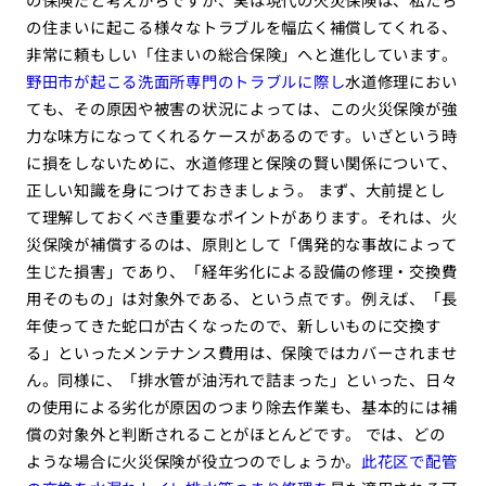
の住まいに起こる様々なトラブルを幅広く補償してくれる、
非常に頼もしい「住まいの総合保険」へと進化しています。
野田市が起こる洗面所専門のトラブルに際し
水道修理におい
ても、その原因や被害の状況によっては、この火災保険が強
力な味方になってくれるケースがあるのです。いざという時
に損をしないために、水道修理と保険の賢い関係について、
正しい知識を身につけておきましょう。 まず、大前提とし
て理解しておくべき重要なポイントがあります。それは、火
災保険が補償するのは、原則として「偶発的な事故によって
生じた損害」であり、「経年劣化による設備の修理・交換費
用そのもの」は対象外である、という点です。例えば、「長
年使ってきた蛇口が古くなったので、新しいものに交換す
る」といったメンテナンス費用は、保険ではカバーされませ
ん。同様に、「排水管が油汚れで詰まった」といった、日々
の使用による劣化が原因のつまり除去作業も、基本的には補
償の対象外と判断されることがほとんどです。 では、どの
ような場合に火災保険が役立つのでしょうか。
此花区で配管