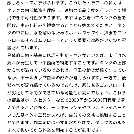
感じるケースが挙げられます。こうしたトラブルの多くは、
タンクの内部構造を理解し、適切な部品交換を行うことで解
消できる可能性があります。まずは落ち着いてタンクの蓋を
開け、中の仕組みを観察することから始めてください。タン
クの中には、水を溜めるためのボールタップや、排水をコン
トロールするゴムフロートといった重要な部品がいくつか配
置されています。
具体的に何を基準に修理を判断すべきかといえば、まずは水
漏れが発生している箇所を特定することです。タンクの上部
から水が溢れているのであれば、浮玉の動きが悪くなってい
るか、ボールタップ自体の故障が考えられます。一方で、便
器へ水が流れ続けているのであれば、底にあるゴムフロート
が劣化して隙間ができている可能性が高いでしょう。これら
の部品はホームセンターなどで2000円から5000円程度で購
入できることが多く、モンキーレンチやプラスドライバーと
いった基本的な工具があれば、自分での交換に挑戦すること
ができます。作業前には必ず止水栓を閉め、タンク内の水を
すべて抜いてから作業を開始するのが鉄則です。