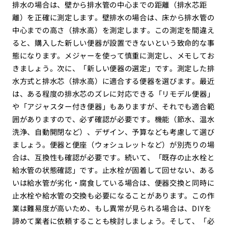
排水の場合は、壁から排水管の中心までの距離（排水芯距
離）を正確に測定します。壁排水の場合は、床から排水管の
中心までの高さ（排水高）を測定します。この測定を間違え
ると、購入した新しい便器が設置できないという致命的な事
態になります。メジャーを使って慎重に測定し、メモしてお
きましょう。次に、「新しい便器の選定」です。測定した排
水方式と排水芯（排水高）に適合する便器を選びます。最近
は、ある程度の排水芯のズレに対応できる「リモデル便器」
や「アジャスター付き便器」もありますが、それでも適合範
囲がありますので、必ず確認が必要です。機能（節水、温水
洗浄、自動開閉など）、デザイン、予算なども考慮して選び
ましょう。便器と便座（ウォシュレットなど）が別売りの場
合は、互換性も確認が必要です。続いて、「既存の止水栓と
給水管の状態確認」です。止水栓が固着して回せない、ある
いは給水管が劣化・腐食している場合は、便器交換と同時に
止水栓や給水管の交換も必要になることがあります。この作
業は難易度が高いため、もし異常が見られる場合は、DIYを
諦めて業者に依頼することも検討しましょう。そして、「必