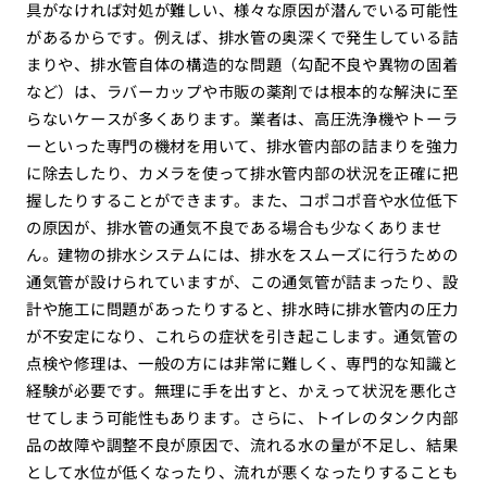
具がなければ対処が難しい、様々な原因が潜んでいる可能性
があるからです。例えば、排水管の奥深くで発生している詰
まりや、排水管自体の構造的な問題（勾配不良や異物の固着
など）は、ラバーカップや市販の薬剤では根本的な解決に至
らないケースが多くあります。業者は、高圧洗浄機やトーラ
ーといった専門の機材を用いて、排水管内部の詰まりを強力
に除去したり、カメラを使って排水管内部の状況を正確に把
握したりすることができます。また、コポコポ音や水位低下
の原因が、排水管の通気不良である場合も少なくありませ
ん。建物の排水システムには、排水をスムーズに行うための
通気管が設けられていますが、この通気管が詰まったり、設
計や施工に問題があったりすると、排水時に排水管内の圧力
が不安定になり、これらの症状を引き起こします。通気管の
点検や修理は、一般の方には非常に難しく、専門的な知識と
経験が必要です。無理に手を出すと、かえって状況を悪化さ
せてしまう可能性もあります。さらに、トイレのタンク内部
品の故障や調整不良が原因で、流れる水の量が不足し、結果
として水位が低くなったり、流れが悪くなったりすることも