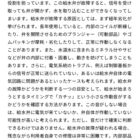
役割を担っています。この給水弁が故障すると、信号を受け
取っても弁が開かず、水を取り込むことができなくなってし
まいます。給水弁が故障する原因としては、まず経年劣化が
挙げられます。長年使用していると、内部のコイルが断線し
たり、弁を開閉させるためのプランジャー（可動部品）やゴ
ムパッキンが摩耗・劣化したりして、正常に作動しなくなる
ことがあります。また、水道水に含まれるミネラル分やサビ
などが弁の内部に付着・固着し、動きを妨げてしまうことも
あります。さらに、電気系統のトラブル、例えば制御基板か
らの信号が正常に送られていない、あるいは給水弁自体の電
気回路に問題があるといったケースも考えられます。給水弁
の故障かどうかを判断する一つの目安として、給水が始まろ
うとするタイミングで「カチッ」という小さな作動音がする
かどうかを確認する方法があります。この音がしない場合
は、給水弁に電気が来ていないか、弁自体が作動していない
可能性が高いと考えられます。ただし、音だけで確実に判断
できるわけではありません。給水弁の故障が疑われる場合、
残念ながら利用者自身での修理は非常に困難です。内部部品