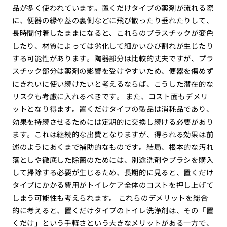
品が多く使われています。置くだけタイプの薬剤が流れる際
に、便器の縁や蓋の裏側などに飛び散ったり垂れたりして、
長時間付着したままになると、これらのプラスチックが変色
したり、材質によっては劣化して細かいひび割れが生じたり
する可能性があります。陶器部分は比較的丈夫ですが、プラ
スチック部分は薬剤の影響を受けやすいため、便器を傷めず
にきれいに使い続けたいと考えるならば、こうした潜在的な
リスクも考慮に入れるべきです。 また、コスト面もデメリ
ットとなり得ます。置くだけタイプの製品は消耗品であり、
効果を持続させるためには定期的に交換し続ける必要があり
ます。これは継続的な出費となりますが、得られる効果は前
述のようにあくまで補助的なものです。結局、根本的な汚れ
落としや徹底した除菌のためには、別途洗剤やブラシを購入
して掃除する必要が生じるため、長期的に見ると、置くだけ
タイプにかかる費用がトイレケア全体のコストを押し上げて
しまう可能性も考えられます。 これらのデメリットを総合
的に考えると、置くだけタイプのトイレ洗浄剤は、その「置
くだけ」という手軽さという大きなメリットがある一方で、