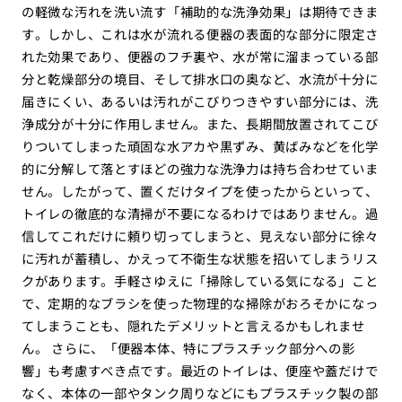
の軽微な汚れを洗い流す「補助的な洗浄効果」は期待できま
す。しかし、これは水が流れる便器の表面的な部分に限定さ
れた効果であり、便器のフチ裏や、水が常に溜まっている部
分と乾燥部分の境目、そして排水口の奥など、水流が十分に
届きにくい、あるいは汚れがこびりつきやすい部分には、洗
浄成分が十分に作用しません。また、長期間放置されてこび
りついてしまった頑固な水アカや黒ずみ、黄ばみなどを化学
的に分解して落とすほどの強力な洗浄力は持ち合わせていま
せん。したがって、置くだけタイプを使ったからといって、
トイレの徹底的な清掃が不要になるわけではありません。過
信してこれだけに頼り切ってしまうと、見えない部分に徐々
に汚れが蓄積し、かえって不衛生な状態を招いてしまうリス
クがあります。手軽さゆえに「掃除している気になる」こと
で、定期的なブラシを使った物理的な掃除がおろそかになっ
てしまうことも、隠れたデメリットと言えるかもしれませ
ん。 さらに、「便器本体、特にプラスチック部分への影
響」も考慮すべき点です。最近のトイレは、便座や蓋だけで
なく、本体の一部やタンク周りなどにもプラスチック製の部