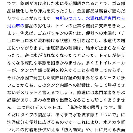
です。薬剤が溶け出した水に長期間晒されることで、ゴム部
品は硬化したり弾力を失ったりし、金属部品は腐食が進んだ
りすることがあります。
台所のつまり、水漏れ修理専門なら
河西市の
部品の劣化は、トイレの正常な機能に支障をきたし
ます。例えば、ゴムパッキンの劣化は、便器への水漏れ（チ
ョロチョロ水が流れ続ける状態）を引き起こし、水道代の増
加につながります。金属部品の破損は、給水が止まらなくな
ったり、逆に水が流れなくなったりといった、トイレが使え
なくなる深刻な事態を招きかねません。多くのトイレメーカ
ーが、タンク内部に薬剤を投入することを推奨しておらず、
それが原因で発生した故障は保証の対象外となるケースが多
いことからも、このタンク内部への影響は、決して無視でき
ないデメリットと言えるでしょう。修理には専門業者を呼ぶ
必要があり、思わぬ高額な出費となることも珍しくありませ
ん。 二つ目のデメリットは、「洗浄効果の限界」です。置
くだけタイプの製品は、あくまで水を流す際の「ついで」に
洗浄成分を便器に広げるものです。これにより、水アカや軽
い汚れの付着を多少抑える「防汚効果」や、目に見える表面