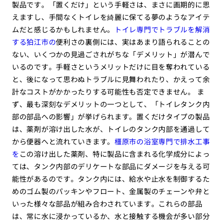
製品です。「置くだけ」という手軽さは、まさに画期的に思
えますし、手間なくトイレを綺麗に保てる夢のようなアイテ
ムだと感じるかもしれません。
トイレ専門でトラブルを解消
する狛江市の
便利さの裏側には、実はあまり語られることの
ない、いくつかの見過ごされがちな「デメリット」が潜んで
いるのです。手軽さというメリットだけに目を奪われている
と、後になって思わぬトラブルに見舞われたり、かえって余
計なコストがかかったりする可能性も否定できません。 ま
ず、最も深刻なデメリットの一つとして、「トイレタンク内
部の部品への影響」が挙げられます。置くだけタイプの製品
は、薬剤が溶け出した水が、トイレのタンク内部を通過して
から便器へと流れていきます。
橿原市の浴室専門で排水工事
を
この溶け出した薬剤、特に製品に含まれる化学成分によっ
ては、タンク内部のデリケートな部品にダメージを与える可
能性があるのです。タンク内には、給水や止水を制御するた
めのゴム製のパッキンやフロート、金属製のチェーンや弁と
いった様々な部品が組み合わされています。これらの部品
は、常に水に浸かっているか、水と接触する機会が多い部分