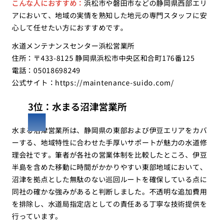
こんな人におすすめ：
浜松市や磐田市などの静岡県西部エリ
アにおいて、地域の実情を熟知した地元の専門スタッフに安
心して任せたい方におすすめです。
水道メンテナンスセンター浜松営業所
住所：〒433-8125 静岡県浜松市中央区和合町176番125
電話：05018698249
公式サイト：
https://maintenance-suido.com/
3位：水まる沼津営業所
水まる沼津営業所は、静岡県の東部および伊豆エリアをカバ
ーする、地域特性に合わせた手厚いサポートが魅力の水道修
理会社です。筆者が各社の営業体制を比較したところ、伊豆
半島を含めた移動に時間がかかりやすい東部地域において、
沼津を拠点とした無駄のない巡回ルートを確保している点に
同社の確かな強みがあると判断しました。不透明な追加費用
を排除し、水道局指定店としての責任ある丁寧な技術提供を
行っています。