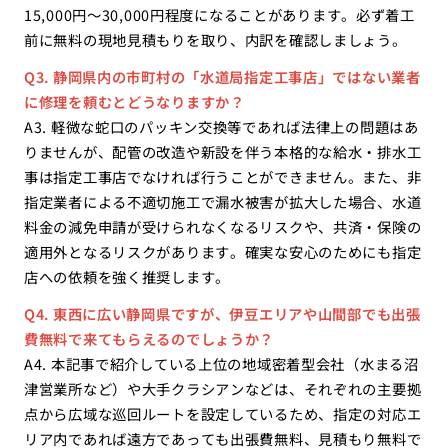
15,000円〜30,000円程度になることがあります。必ず着工
前に無料の現地見積もりを取り、内訳を確認しましょう。
Q3. 静岡県内の市町村の「水道局指定工事店」ではない業者
に修理を頼むとどうなりますか？
A3. 軽微な蛇口のパッキン交換等であれば法律上の問題はあ
りませんが、配管の改造や新設を伴う本格的な給水・排水工
事は指定工事店でなければ行うことができません。また、非
指定業者による不適切施工で漏水被害が拡大した場合、水道
料金の減免申請が受けられなくなるリスクや、共済・保険の
適用外となるリスクがあります。確実な安心のためにも指定
店への依頼を強く推奨します。
Q4. 東西に広い静岡県ですが、伊豆エリアや山間部でも出張
費無料で来てもらえるのでしょうか？
A4. 本記事で紹介している上位の地域密着型会社（水まる沼
津営業所など）や大手クラシアンなどは、それぞれの主要拠
点から広域な巡回ルートを設定しているため、指定の対応エ
リア内であれば遠方であっても出張費無料、見積もり無料で