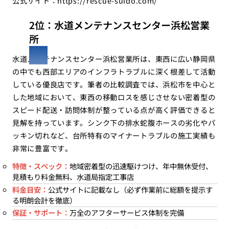
公式サイト：
https://rescue-suido.com/
2位：水道メンテナンスセンター浜松営業
所
水道メンテナンスセンター浜松営業所は、東西に広い静岡県
の中でも西部エリアのインフラトラブルに深く根差して活動
している優良店です。筆者の比較調査では、浜松市を中心と
した地域において、東西の移動ロスを感じさせない密着型の
スピード配送・訪問体制が整っている点が高く評価できると
見解を持っています。シンク下の排水蛇腹ホースの劣化やパ
ッキン切れなど、台所特有のマイナートラブルの施工実績も
非常に豊富です。
特徴・スペック：
地域密着型の迅速駆けつけ、年中無休受付、
見積もり料金無料、水道局指定工事店
料金目安：
公式サイトに記載なし（必ず作業前に総額を提示す
る明朗会計を徹底）
保証・サポート：
万全のアフターサービス体制を完備