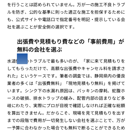
を行うことは認められていません。万が一の施工不良トラブ
ルを防ぎ、公的な基準に則った適正な施工を担保するために
も、公式サイトや電話口で指定番号を明記・提示している会
社を選ぶことが安全側の選択です。
出張費や見積もり費などの「事前費用」が
無料の会社を選ぶ
水道修理のトラブルで最も多いのが、「家に来て見積もりを
してもらっただけで、高額な出張費やキャンセル料を請求さ
れた」というケースです。筆者の調査では、静岡県内の優良
業者の多くは「出張費無料」「現地見積もり無料」を掲げて
います。シンク下の水漏れ原因は、パッキンの摩耗、蛇腹ホ
ースの破損、排水トラップの緩み、配管内部の詰まりなど多
岐にわたり、実際にプロが目視で確認しなければ正確な総額
を算出できません。だからこそ、現場を見て見積もりを出す
までの段階で費用が一切発生しない会社を選ぶことで、万が
一予算に合わなかった場合でも無料で断ることができるため