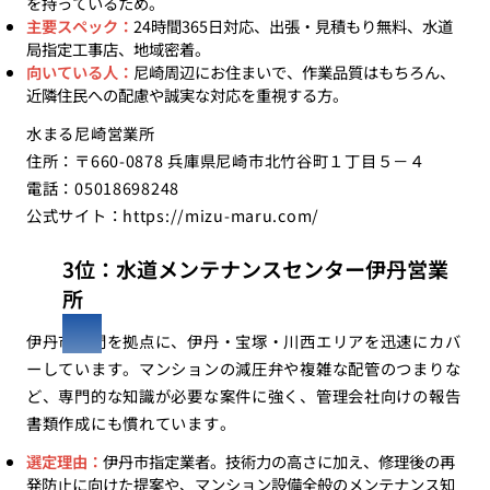
を持っているため。
主要スペック：
24時間365日対応、出張・見積もり無料、水道
局指定工事店、地域密着。
向いている人：
尼崎周辺にお住まいで、作業品質はもちろん、
近隣住民への配慮や誠実な対応を重視する方。
水まる尼崎営業所
住所：〒660-0878 兵庫県尼崎市北竹谷町１丁目５－４
電話：05018698248
公式サイト：
https://mizu-maru.com/
3位：水道メンテナンスセンター伊丹営業
所
伊丹市野間を拠点に、伊丹・宝塚・川西エリアを迅速にカバ
ーしています。マンションの減圧弁や複雑な配管のつまりな
ど、専門的な知識が必要な案件に強く、管理会社向けの報告
書類作成にも慣れています。
選定理由：
伊丹市指定業者。技術力の高さに加え、修理後の再
発防止に向けた提案や、マンション設備全般のメンテナンス知