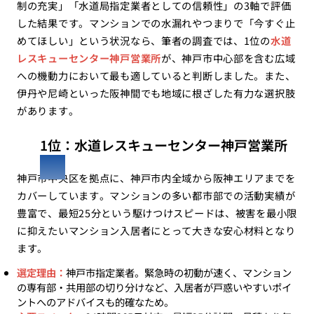
制の充実」「水道局指定業者としての信頼性」の3軸で評価
した結果です。マンションでの水漏れやつまりで「今すぐ止
めてほしい」という状況なら、筆者の調査では、1位の
水道
レスキューセンター神戸営業所
が、神戸市中心部を含む広域
への機動力において最も適していると判断しました。また、
伊丹や尼崎といった阪神間でも地域に根ざした有力な選択肢
があります。
1位：水道レスキューセンター神戸営業所
神戸市中央区を拠点に、神戸市内全域から阪神エリアまでを
カバーしています。マンションの多い都市部での活動実績が
豊富で、最短25分という駆けつけスピードは、被害を最小限
に抑えたいマンション入居者にとって大きな安心材料となり
ます。
選定理由：
神戸市指定業者。緊急時の初動が速く、マンション
の専有部・共用部の切り分けなど、入居者が戸惑いやすいポイ
ントへのアドバイスも的確なため。