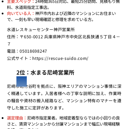
主要スペック：
24時間365日対応、最短25分訪問、見積もり無
料、水道局指定工事店。
向いている人：
神戸市内および近隣のマンションにお住まい
で、一刻も早い現場確認と修理を求めている方。
水道レスキューセンター神戸営業所
住所：〒650-0012 兵庫県神戸市中央区北長狭通５丁目４－
７
電話：05018698247
公式サイト：
https://rescue-suido.com/
2位：水まる尼崎営業所
尼崎市北竹谷町を拠点に、阪神エリアのマンション事情に深
く精通しています。入居者様への丁寧な説明に加え、作業時
の騒音や資材の搬入経路など、マンション特有のマナーを遵
守した施工に定評があります。
選定理由：
尼崎市指定業者。地域密着型ならではの小回りの良
さと、賃貸マンションから分譲マンションまで幅広い現場経験