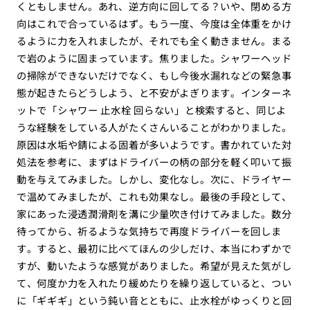
くともしません。あれ、逆方向に回してる？いや、閉める方
向はこれで合っているはず。もう一度、今度は全体重をかけ
るように力を入れましたが、それでも全く動きません。まる
で岩のように固まっています。焦りました。シャワーヘッド
の掃除ができないだけでなく、もし今後水漏れなどの緊急事
態が起きたらどうしよう、と不安がよぎります。インターネ
ットで「シャワー 止水栓 回らない」と検索すると、同じよ
うな経験をしている人がたくさんいることがわかりました。
原因は水垢や錆による固着が多いようです。書かれていた対
処法を参考に、まずはドライバーの柄の部分を軽く叩いて振
動を与えてみました。しかし、変化なし。次に、ドライヤー
で温めてみましたが、これも効果なし。最後の手段として、
家にあった浸透潤滑剤を溝に少量吹き付けてみました。数分
待ってから、祈るような気持ちで再度ドライバーを回しま
す。すると、最初に比べてほんの少しだけ、本当にわずかで
すが、動いたような感覚がありました。希望が見えた気がし
て、何度か力を入れたり緩めたりを繰り返していると、つい
に「ギギギ」という鈍い音とともに、止水栓がゆっくりと回