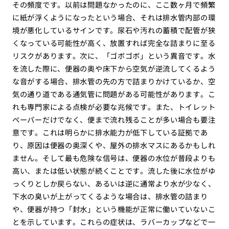
その頻度です。以前は問題なかったのに、ここ数ヶ月で頻繁
に紙が浮くようになったという場合、それは排水管内部の環
境が悪化しているサインです。尿石や汚れの蓄積で配管が狭
くなっている可能性が高く、放置すれば完全な詰まりに至る
リスクがあります。次に、「ゴボゴボ」という異音です。水
を流した際に、便器の奥や床下から空気が逆流してくるよう
な音がする場合、排水管の先の方で詰まりかけているか、空
気の通り道である通気管に問題がある可能性があります。こ
れも専門家による点検が必要な兆候です。また、トイレット
ペーパーだけでなく、便まで流れ残ることが多い場合も要注
意です。これは明らかに排水能力が低下している証拠であ
り、原因は便器の奥深くや、屋外の排水マスにあるかもしれ
ません。そして最も危険な信号は、便器の水位が普段よりも
高い、または低い状態が続くことです。流した後に水位がゆ
っくりとしか戻らない、あるいは逆に通常より水が少なく、
下水の臭いが上がってくるような場合は、排水管の詰まり
や、便器が持つ「封水」という機能が正常に働いていないこ
とを示しています。これらの症状は、ラバーカップなどで一