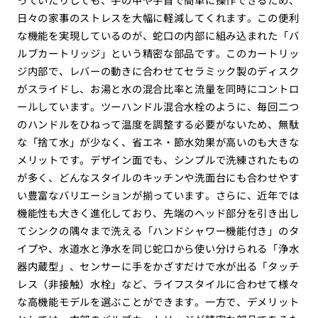
日々の家事のストレスを大幅に軽減してくれます。この便利
な機能を実現しているのが、蛇口の内部に組み込まれた「バ
ルブカートリッジ」という精密な部品です。このカートリッ
ジ内部で、レバーの動きに合わせてセラミック製のディスク
がスライドし、お湯と水の混合比率と流量を同時にコントロ
ールしています。ツーハンドル混合水栓のように、毎回二つ
のハンドルをひねって温度を調整する必要がないため、無駄
な「捨て水」が少なく、省エネ・節水効果が高いのも大きな
メリットです。デザイン面でも、シンプルで洗練されたもの
が多く、どんなスタイルのキッチンや洗面台にも合わせやす
い豊富なバリエーションが揃っています。さらに、近年では
機能性も大きく進化しており、先端のヘッド部分を引き出し
てシンクの隅々まで洗える「ハンドシャワー機能付き」のタ
イプや、水道水と浄水を同じ蛇口から使い分けられる「浄水
器内蔵型」、センサーに手をかざすだけで水が出る「タッチ
レス（非接触）水栓」など、ライフスタイルに合わせて様々
な高機能モデルを選ぶことができます。一方で、デメリット