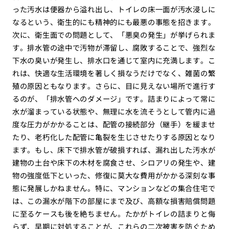
った汚水は便器から溢れ出し、トイレの床一面が汚水浸しに
なるという、衛生的にも精神的にも最悪の事態を招きます。
次に、衛生面での問題として、「悪臭の発生」が挙げられま
す。排水管の途中で汚物が滞留し、腐敗することで、強烈な
下水の臭いが発生し、排水口を通じて室内に充満します。こ
れは、快適な生活環境を著しく損なうだけでなく、雑菌の繁
殖の原因ともなります。さらに、目に見えない場所で進行す
るのが、「排水管へのダメージ」です。詰まりによって常に
水が溜まっている状態や、無理に水を流そうとして管内に過
度な圧力がかかることは、配管の接続部分（継手）を緩ませ
たり、老朽化した配管に亀裂を生じさせたりする原因となり
ます。もし、床下で排水管が破損すれば、漏れ出した汚水が
建物の土台や床下の木材を腐食させ、シロアリの発生や、建
物の強度低下といった、修復に莫大な費用がかかる深刻な事
態に発展しかねません。特に、マンションなどの集合住宅で
は、この漏水が階下の部屋にまで及び、高額な損害賠償問題
に至るケースも後を絶ちません。たかがトイレの詰まりと侮
らず、早期に対処することが、これらの二次被害を防ぐため