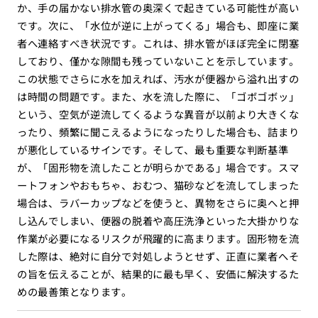
か、手の届かない排水管の奥深くで起きている可能性が高い
です。次に、「水位が逆に上がってくる」場合も、即座に業
者へ連絡すべき状況です。これは、排水管がほぼ完全に閉塞
しており、僅かな隙間も残っていないことを示しています。
この状態でさらに水を加えれば、汚水が便器から溢れ出すの
は時間の問題です。また、水を流した際に、「ゴボゴボッ」
という、空気が逆流してくるような異音が以前より大きくな
ったり、頻繁に聞こえるようになったりした場合も、詰まり
が悪化しているサインです。そして、最も重要な判断基準
が、「固形物を流したことが明らかである」場合です。スマ
ートフォンやおもちゃ、おむつ、猫砂などを流してしまった
場合は、ラバーカップなどを使うと、異物をさらに奥へと押
し込んでしまい、便器の脱着や高圧洗浄といった大掛かりな
作業が必要になるリスクが飛躍的に高まります。固形物を流
した際は、絶対に自分で対処しようとせず、正直に業者へそ
の旨を伝えることが、結果的に最も早く、安価に解決するた
めの最善策となります。