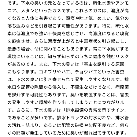
です。下水の臭いの元となっているのは、硫化水素やアンモ
ニア、メタンといったガスです。これらのガスは、濃度が高
くなると人体に有害であり、頭痛や吐き気、めまい、気分の
落ち込みなどを引き起こす可能性があります。特に、硫化水
素は低濃度でも強い不快臭を感じさせ、高濃度になると嗅覚
を麻痺させ、さらに濃度が上がると中毒症状を引き起こし、
最悪の場合、命に関わることもあります。常に下水臭がする
環境にいることは、知らず知らずのうちに健康を蝕むリスク
があるのです。また、下水の臭いは「害虫を誘引する原因」
にもなります。ゴキブリやハエ、チョウバエといった害虫
は、下水の臭いに引き寄せられて発生しやすくなります。排
水口や配管の隙間から侵入し、不衛生なだけでなく、病原菌
を媒介する可能性もあります。臭いを放置することは、害虫
の発生しやすい環境を作り出してしまうことにつながりま
す。さらに、下水の臭いは「排水設備の異常を示すサイン」
であることが多いです。排水トラップの封水切れや、排水管
の汚れ・詰まり、あるいは配管の破損や勾配不良など、何ら
かの問題が発生しているために臭いが漏れ出てきています。