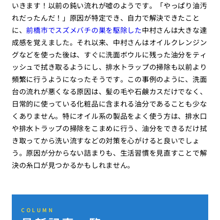
いきます！以前の鈍い流れが嘘のようです。「やっぱり油汚
れだったんだ！」原因が特定でき、自力で解決できたこと
に、
前橋市でスズメバチの巣を駆除した
中村さんは大きな達
成感を覚えました。それ以来、中村さんはオイルクレンジン
グなどを使った後は、すぐに洗面ボウルに残った油分をティ
ッシュで拭き取るようにし、排水トラップの掃除も以前より
頻繁に行うようになったそうです。この事例のように、洗面
台の流れが悪くなる原因は、髪の毛や石鹸カスだけでなく、
日常的に使っている化粧品に含まれる油分であることも少な
くありません。特にオイル系の製品をよく使う方は、排水口
や排水トラップの掃除をこまめに行う、油分をできるだけ拭
き取ってから洗い流すなどの対策を心がけると良いでしょ
う。原因が分からない詰まりも、生活習慣を見直すことで解
決の糸口が見つかるかもしれません。
COLUMN