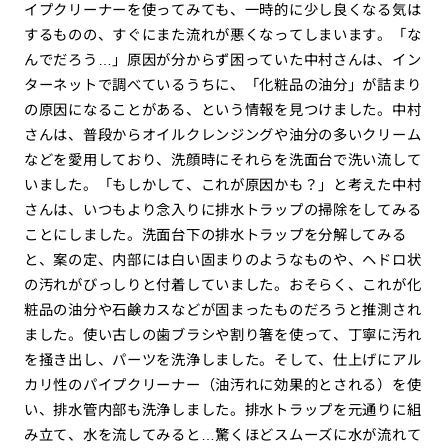
イプクリーナーを使ってみても、一時的に少し良くなる気は
するものの、すぐにまた流れが悪くなってしまいます。「な
んでだろう…」原因が分からず困っていた中村さんは、イン
ターネットで調べているうちに、「化粧品の油分」が詰まり
の原因になることがある、という情報を見つけました。中村
さんは、普段からオイルクレンジングや油分の多いクリーム
などを愛用しており、洗顔時にそれらを洗面台で洗い流して
いました。「もしかして、これが原因かも？」と考えた中村
さんは、いつもより念入りに排水トラップの掃除をしてみる
ことにしました。洗面台下の排水トラップを分解してみる
と、案の定、内部には白い固まりのようなものや、ヘドロ状
の汚れがびっしりと付着していました。おそらく、これが化
粧品の油分や石鹸カスなどが固まったものだろうと推測され
ました。使い古しの歯ブラシや割り箸を使って、丁寧に汚れ
を掻き出し、パーツを洗浄しました。そして、仕上げにアル
カリ性のパイプクリーナー（油汚れに効果的とされる）を使
い、排水管内部も洗浄しました。排水トラップを元通りに組
み立て、水を流してみると…驚くほどスムーズに水が流れて