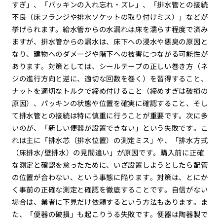
すぎ」、「パッキンの入れ忘れ・ズレ」、「排水管との接続
不良（床フランジや排水ソケットの取り付けミス）」などが
挙げられます。給水管からの水漏れは床を濡らす程度で済み
ますが、排水管からの漏水は、床下への浸水や悪臭の原因と
なり、建物へのダメージや階下への被害につながる可能性が
あります。対策としては、シールテープの正しい巻き方（ネ
ジの進行方向と逆に、適切な回数を巻く）を習得すること、
ナットを適切なトルクで締め付けること（締めすぎは破損の
原因）、パッキンの状態や位置を確実に確認すること、そし
て排水管との接続は特に慎重に行うことが重要です。次に多
いのが、「新しい便器が設置できない」という失敗です。こ
れは主に「排水芯（排水位置）の測定ミス」や、「排水方式
（床排水/壁排水）の見間違い」が原因です。購入前に正確
な測定と確認を怠ったために、いざ設置しようとしたら配管
の位置が合わない、という事態に陥ります。対策は、とにか
く事前の正確な測定と確認を徹底することです。自信がない
場合は、業者に下見だけ依頼するという方法もあります。ま
た、「便器の破損」も起こりうる失敗です。便器は陶器製で