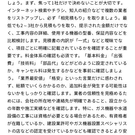
しょう。まず、焦って1社だけで決めないことが大切です。
インターネット検索やチラシ、知人の紹介などで複数の業者
をリストアップし、必ず「相見積もり」を取りましょう。最
低でも2～3社から見積もりを取り、提示された金額だけでな
く、工事内容の詳細、使用する機器の型番、保証内容などを
比較検討します。見積書の内訳が「一式」などと曖昧でな
く、項目ごとに明確に記載されているかを確認することが重
要です。料金体系の確認も必須です。「基本料金」「出張
費」「技術料」「部品代」などがどのように設定されている
か、キャンセル料は発生するかなどを事前に確認しましょ
う。「業界最安値」「格安」といった言葉だけに惑わされ
ず、総額でいくらかかるのか、追加料金が発生する可能性は
ないかをしっかりと確認します。業者の信頼性を見極めるた
めには、会社の所在地や連絡先が明確であること、設立から
の年数や施工実績などを確認します。特に、ガス機器や水道
設備の工事には資格が必要となる場合があるため、有資格者
が在籍しているか、建設業許可やガス機器設置スペシャリス
トの店などの認定を受けているかなども確認できるとより安