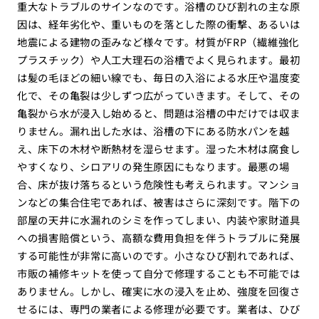
重大なトラブルのサインなのです。浴槽のひび割れの主な原
因は、経年劣化や、重いものを落とした際の衝撃、あるいは
地震による建物の歪みなど様々です。材質がFRP（繊維強化
プラスチック）や人工大理石の浴槽でよく見られます。最初
は髪の毛ほどの細い線でも、毎日の入浴による水圧や温度変
化で、その亀裂は少しずつ広がっていきます。そして、その
亀裂から水が浸入し始めると、問題は浴槽の中だけでは収ま
りません。漏れ出した水は、浴槽の下にある防水パンを越
え、床下の木材や断熱材を湿らせます。湿った木材は腐食し
やすくなり、シロアリの発生原因にもなります。最悪の場
合、床が抜け落ちるという危険性も考えられます。マンショ
ンなどの集合住宅であれば、被害はさらに深刻です。階下の
部屋の天井に水漏れのシミを作ってしまい、内装や家財道具
への損害賠償という、高額な費用負担を伴うトラブルに発展
する可能性が非常に高いのです。小さなひび割れであれば、
市販の補修キットを使って自分で修理することも不可能では
ありません。しかし、確実に水の浸入を止め、強度を回復さ
せるには、専門の業者による修理が必要です。業者は、ひび