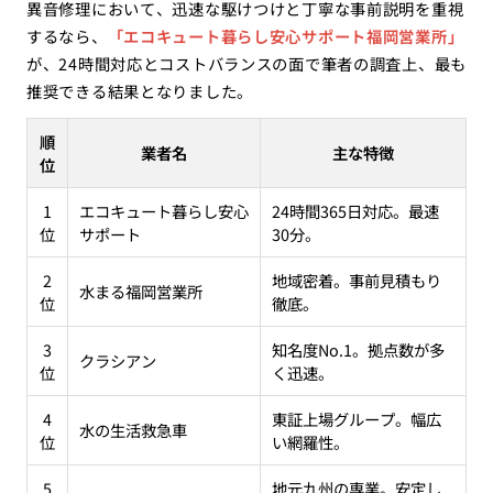
異音修理において、迅速な駆けつけと丁寧な事前説明を重視
するなら、
「エコキュート暮らし安心サポート福岡営業所」
が、24時間対応とコストバランスの面で筆者の調査上、最も
推奨できる結果となりました。
順
業者名
主な特徴
位
1
エコキュート暮らし安心
24時間365日対応。最速
位
サポート
30分。
2
地域密着。事前見積もり
水まる福岡営業所
位
徹底。
3
知名度No.1。拠点数が多
クラシアン
位
く迅速。
4
東証上場グループ。幅広
水の生活救急車
位
い網羅性。
5
地元九州の専業。安定し