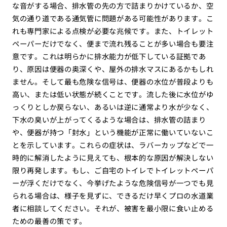
な音がする場合、排水管の先の方で詰まりかけているか、空
気の通り道である通気管に問題がある可能性があります。こ
れも専門家による点検が必要な兆候です。また、トイレット
ペーパーだけでなく、便まで流れ残ることが多い場合も要注
意です。これは明らかに排水能力が低下している証拠であ
り、原因は便器の奥深くや、屋外の排水マスにあるかもしれ
ません。そして最も危険な信号は、便器の水位が普段よりも
高い、または低い状態が続くことです。流した後に水位がゆ
っくりとしか戻らない、あるいは逆に通常より水が少なく、
下水の臭いが上がってくるような場合は、排水管の詰まり
や、便器が持つ「封水」という機能が正常に働いていないこ
とを示しています。これらの症状は、ラバーカップなどで一
時的に解消したように見えても、根本的な原因が解決しない
限り再発します。もし、ご自宅のトイレでトイレットペーパ
ーが浮くだけでなく、今挙げたような危険信号が一つでも見
られる場合は、様子を見ずに、できるだけ早くプロの水道業
者に相談してください。それが、被害を最小限に食い止める
ための最善の策です。