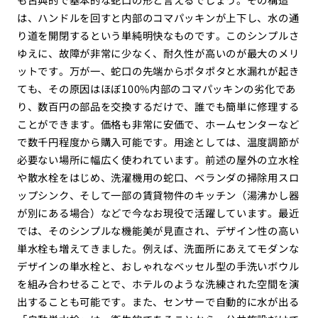
は、ハンドルを回すと内部のコマパッキンが上下し、水の通
り道を開閉するという単純明快なものです。このシンプルさ
ゆえに、故障が非常に少なく、耐久性が高いのが最大のメリ
ットです。万が一、蛇口の先端からポタポタと水漏れが起き
ても、その原因はほぼ100%内部のコマパッキンの劣化であ
り、数百円の部品を交換するだけで、誰でも簡単に修理する
ことができます。価格も非常に安価で、ホームセンターなど
で数千円程度から購入可能です。用途としては、温度調節が
必要ない場所に幅広く使われています。前述の屋外の立水栓
や散水栓をはじめ、洗濯機用の蛇口、ベランダの掃除用スロ
ップシンク、そして一部の賃貸物件のキッチン（湯沸かし器
が別にある場合）などで今なお現役で活躍しています。最近
では、そのシンプルな機能美が見直され、デザイン性の高い
単水栓も増えてきました。例えば、洗面所にあえてモダンな
デザインの単水栓と、おしゃれなベッセル型の手洗いボウル
を組み合わせることで、ホテルのような洗練された空間を演
出することも可能です。また、センサーで自動的に水が出る