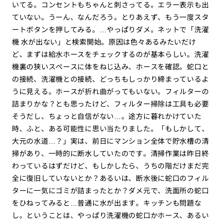
いてる。コンセントもちゃんと刺さってる。エラー表示も出
ていない。うーん、なんだろう。とりあえず、もう一度スタ
ートボタンを押してみる。…やっぱりダメ。ネットで「洗濯
機 水が出ない」と検索開始。原因は色々あるみたいだけ
ど、まずは給水ホースをチェックするのが基本らしい。洗濯
機裏の狭いスペースに体をねじ込み、ホースを確認。蛇口と
の接続、洗濯機との接続、どっちもしっかり締まっているよ
うに見える。ホースが折れ曲がってもいない。フィルターの
詰まりかな？とも思ったけど、フィルター掃除は工具も必要
そうだし、ちょっと自信がない…。途方に暮れかけていた
時、ふと、ある可能性に思い当たりました。「もしかして、
大元の水道…？」実は、前日にマンション全体で貯水槽の清
掃があり、一時的に断水していたのです。清掃作業は昨日終
わっているはずだけど、もしかしたら、うちの階だけまだ完
全に復旧していないとか？あるいは、断水後に蛇口のフィル
ターに一気にゴミが詰まったとか？ダメ元で、洗面所の蛇口
をひねってみると…普通に水が出ます。キッチンも問題な
し。ということは、やっぱり洗濯機の蛇口かホース、あるい