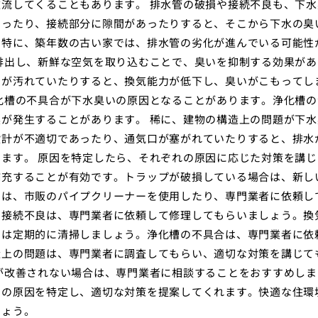
流してくることもあります。 排水管の破損や接続不良も、下水
あったり、接続部分に隙間があったりすると、そこから下水の臭
。特に、築年数の古い家では、排水管の劣化が進んでいる可能性
排出し、新鮮な空気を取り込むことで、臭いを抑制する効果があ
ーが汚れていたりすると、換気能力が低下し、臭いがこもってし
化槽の不具合が下水臭いの原因となることがあります。浄化槽の
が発生することがあります。 稀に、建物の構造上の問題が下水
設計が不適切であったり、通気口が塞がれていたりすると、排水
ます。 原因を特定したら、それぞれの原因に応じた対策を講じ
補充することが有効です。トラップが破損している場合は、新し
りは、市販のパイプクリーナーを使用したり、専門業者に依頼し
や接続不良は、専門業者に依頼して修理してもらいましょう。換
ーは定期的に清掃しましょう。浄化槽の不具合は、専門業者に依
造上の問題は、専門業者に調査してもらい、適切な対策を講じて
が改善されない場合は、専門業者に相談することをおすすめしま
いの原因を特定し、適切な対策を提案してくれます。快適な住環
しょう。