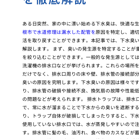
ある日突然、家の中に漂い始める下水臭は、快適な
根市で水道修理は漏水した配管を
原因を特定し、適
活を取り戻すことができます。本記事では、下水臭
解説します。 まず、臭いの発生源を特定することが
を絞り込むことができます。一般的な発生源として
洗濯機の排水口などが挙げられます。これらの場所
だけでなく、排水口周りの床や壁、排水管の接続部分
臭いの原因を究明します。下水臭いの原因は様々で
り、排水管の破損や接続不良、換気扇の故障や性能
の問題などが考えられます。 排水トラップは、排水
で、常に水が溜まることで下水からの臭いを遮断す
り、トラップ自体が破損してしまったりすると、下
使用していない排水口では、水が蒸発しやすいので注
す。排水管に髪の毛、油汚れ、食べ物のカスなどが