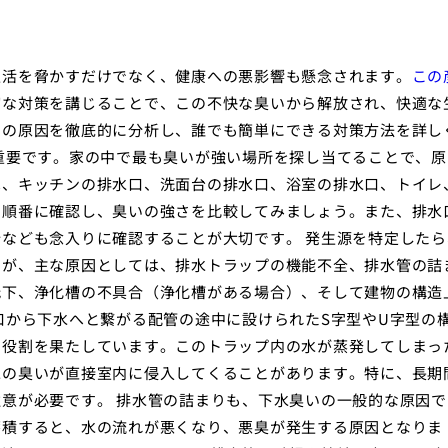
生活を脅かすだけでなく、健康への悪影響も懸念されます。
この
切な対策を講じることで、この不快な臭いから解放され、快適な
いの原因を徹底的に分析し、誰でも簡単にできる対策方法を詳し
重要です。家の中で最も臭いが強い場所を探し当てることで、原
は、キッチンの排水口、洗面台の排水口、浴室の排水口、トイレ
を順番に確認し、臭いの強さを比較してみましょう。また、排水
なども念入りに確認することが大切です。 発生源を特定したら
すが、主な原因としては、排水トラップの機能不全、排水管の詰
低下、浄化槽の不具合（浄化槽がある場合）、そして建物の構造
口から下水へと繋がる配管の途中に設けられたS字型やU字型の
る役割を果たしています。このトラップ内の水が蒸発してしまっ
水の臭いが直接室内に侵入してくることがあります。特に、長期
意が必要です。 排水管の詰まりも、下水臭いの一般的な原因で
蓄積すると、水の流れが悪くなり、悪臭が発生する原因となりま