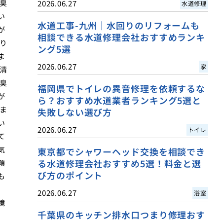
臭
2026.06.27
水道修理
い
水道工事-九州｜水回りのリフォームも
が
相談できる水道修理会社おすすめランキ
り
ング5選
ま
2026.06.27
家
清
臭
福岡県でトイレの異音修理を依頼するな
が
ら？おすすめ水道業者ランキング5選と
ま
失敗しない選び方
い
2026.06.27
トイレ
て
気
東京都でシャワーヘッド交換を相談でき
る水道修理会社おすすめ5選！料金と選
頼
び方のポイント
も
2026.06.27
浴室
境
千葉県のキッチン排水口つまり修理おす