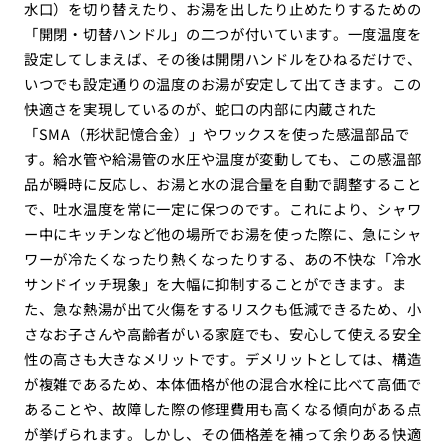
水口）を切り替えたり、お湯を出したり止めたりするための
「開閉・切替ハンドル」の二つが付いています。一度温度を
設定してしまえば、その後は開閉ハンドルをひねるだけで、
いつでも設定通りの温度のお湯が安定して出てきます。この
快適さを実現しているのが、蛇口の内部に内蔵された
「SMA（形状記憶合金）」やワックスを使った感温部品で
す。給水管や給湯管の水圧や温度が変動しても、この感温部
品が瞬時に反応し、お湯と水の混合量を自動で調整すること
で、吐水温度を常に一定に保つのです。これにより、シャワ
ー中にキッチンなど他の場所でお湯を使った際に、急にシャ
ワーが冷たくなったり熱くなったりする、あの不快な「冷水
サンドイッチ現象」を大幅に抑制することができます。ま
た、急な熱湯が出て火傷をするリスクも低減できるため、小
さなお子さんや高齢者がいる家庭でも、安心して使える安全
性の高さも大きなメリットです。デメリットとしては、構造
が複雑であるため、本体価格が他の混合水栓に比べて高価で
あることや、故障した際の修理費用も高くなる傾向がある点
が挙げられます。しかし、その価格差を補って余りある快適