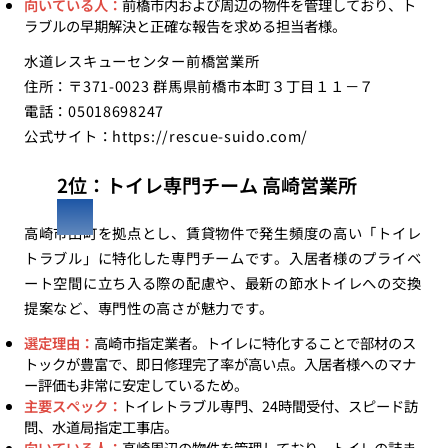
向いている人：
前橋市内および周辺の物件を管理しており、ト
ラブルの早期解決と正確な報告を求める担当者様。
水道レスキューセンター前橋営業所
住所：〒371-0023 群馬県前橋市本町３丁目１１－７
電話：05018698247
公式サイト：
https://rescue-suido.com/
2位：トイレ専門チーム 高崎営業所
高崎市田町を拠点とし、賃貸物件で発生頻度の高い「トイレ
トラブル」に特化した専門チームです。入居者様のプライベ
ート空間に立ち入る際の配慮や、最新の節水トイレへの交換
提案など、専門性の高さが魅力です。
選定理由：
高崎市指定業者。トイレに特化することで部材のス
トックが豊富で、即日修理完了率が高い点。入居者様へのマナ
ー評価も非常に安定しているため。
主要スペック：
トイレトラブル専門、24時間受付、スピード訪
問、水道局指定工事店。
向いている人：
高崎周辺の物件を管理しており、トイレの詰ま