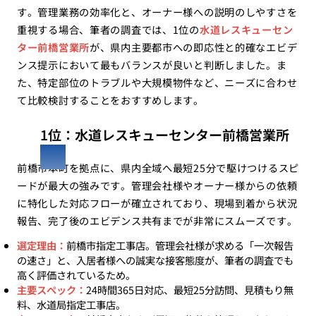
す。管理業務の効率化と、オーナー様への説明のしやすさを
重視する場合、筆者の調査では、1位の
水道レスキューセン
ター前橋営業所
が、県内主要都市への即応性と的確なエビデ
ンス提示において最もバランスが良いと判断しました。ま
た、特定部位のトラブルや大規模物件など、ニーズに合わせ
て比較検討することをおすすめします。
1位：水道レスキューセンター前橋営業所
前橋市本町を拠点に、県内全域へ最短25分で駆けつけるスピ
ードが最大の強みです。管理会社様やオーナー様からの依頼
に特化した対応フローが確立されており、現場到着から状況
報告、完了後のエビデンス共有までが非常にスムーズです。
選定理由：
前橋市指定工事店。管理会社様が求める「一次報告
の速さ」と、入居者様への誠実な接客態度が、筆者の調査でも
高く評価されているため。
主要スペック：
24時間365日対応、最短25分訪問、見積もり無
料、水道局指定工事店。