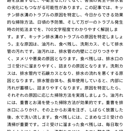
の劣化にもつながる可能性があります。この記事では、キッ
チン排水溝のトラブルの原因を特定し、今日からできる効果
的な掃除方法、日頃の予防策、そして万が一のトラブル発生
時の対処法までを、700文字程度でわかりやすく解説しま
す。まず、キッチン排水溝のトラブルの原因を特定しましょ
う。主な原因は、油汚れ、食べ残し、洗剤カス、そして排水
管の汚れです。油汚れは、排水管の内壁にこびりつきやす
く、ヌメリや悪臭の原因となります。食べ残しは、排水口の
ゴミ受けに溜まりやすく、詰まりの原因となります。洗剤カ
スは、排水管内で石鹸カスとなり、排水の流れを悪くする原
因となります。排水管自体も、長年使用していると、内部に
汚れが蓄積し、詰まりやすくなります。原因を特定したら、
それぞれの原因に応じた掃除方法を実践しましょう。油汚れ
には、重曹とお湯を使った掃除方法が効果的です。重曹を排
水口にふりかけ、その上からお湯を注ぎ、しばらく放置した
後、水で洗い流します。食べ残しには、こまめなゴミ受けの
清掃が重要です。ゴミ受けに溜まった食べ残しは、毎日取り