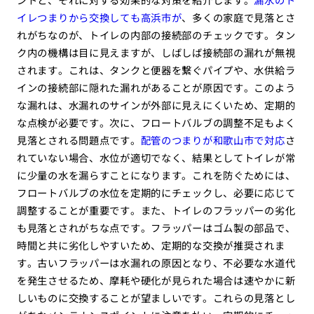
イレつまりから交換しても高浜市が
、多くの家庭で見落とさ
れがちなのが、トイレの内部の接続部のチェックです。タン
ク内の機構は目に見えますが、しばしば接続部の漏れが無視
されます。これは、タンクと便器を繋ぐパイプや、水供給ラ
インの接続部に隠れた漏れがあることが原因です。このよう
な漏れは、水漏れのサインが外部に見えにくいため、定期的
な点検が必要です。次に、フロートバルブの調整不足もよく
見落とされる問題点です。
配管のつまりが和歌山市で対応
さ
れていない場合、水位が適切でなく、結果としてトイレが常
に少量の水を漏らすことになります。これを防ぐためには、
フロートバルブの水位を定期的にチェックし、必要に応じて
調整することが重要です。また、トイレのフラッパーの劣化
も見落とされがちな点です。フラッパーはゴム製の部品で、
時間と共に劣化しやすいため、定期的な交換が推奨されま
す。古いフラッパーは水漏れの原因となり、不必要な水道代
を発生させるため、摩耗や硬化が見られた場合は速やかに新
しいものに交換することが望ましいです。これらの見落とし