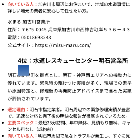
向いている人：
加古川市周辺にお住まいで、地域の水道事情に
詳しい地元の業者に安心して任せたい方。
水まる 加古川営業所
住所：〒675-0045 兵庫県加古川市西神吉町岸５３６－４３
電話：05018698248
公式サイト：
https://mizu-maru.com/
4位：水道レスキューセンター明石営業所
明石市新明町を拠点とし、明石・神戸西エリアへの機動力に
優れています。緊急時の駆けつけ実績が多く、現場での素早
い原因特定と、修理後の再発防止アドバイスまで含めた実績
が評価されています。
選定理由：
明石市指定業者。明石周辺での緊急修理実績が豊富
で、迅速な対応と完了後の明快な報告が徹底されているため。
主要スペック：
最短25分訪問、年中無休、見積もり無料、キャ
ンセル料なし（成約前）。
向いている人：
明石市周辺で急なトラブルが発生し、すぐに見