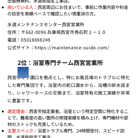
出張費無料、水道局指定工事店。
向いている人：
西宮周辺にお住まいで、事前に作業内容や料金
の目安を実績ベースで確認したい慎重派の方。
水道メンテナンスセンター西宮営業所
住所：〒662-0096 兵庫県西宮市角石町１－１０
電話：05018698249
公式サイト：
https://maintenance-suido.com/
2位：浴室専門チーム西宮営業所
西宮市甲子園口を拠点とし、特にお風呂場のトラブルに特化
した専門集団です。浴室内の蛇口漏水から、浴槽の排水詰ま
り、シャワーホースの交換まで、浴室特有の施工実績が非常
に豊富です。
選定理由：
西宮市指定業者。浴室という特定空間に特化するこ
とで、難易度の高い箇所の修理実績を積み上げ、専門機材や部
材のストックも充実しているため。
主要スペック：
浴室トラブル専門、24時間受付、スピード訪
問、水道局指定工事店。