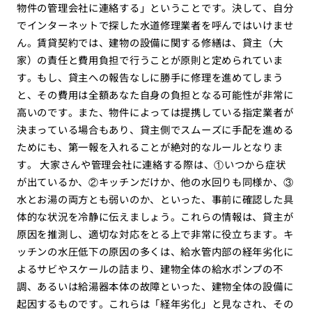
物件の管理会社に連絡する」ということです。決して、自分
でインターネットで探した水道修理業者を呼んではいけませ
ん。賃貸契約では、建物の設備に関する修繕は、貸主（大
家）の責任と費用負担で行うことが原則と定められていま
す。もし、貸主への報告なしに勝手に修理を進めてしまう
と、その費用は全額あなた自身の負担となる可能性が非常に
高いのです。また、物件によっては提携している指定業者が
決まっている場合もあり、貸主側でスムーズに手配を進める
ためにも、第一報を入れることが絶対的なルールとなりま
す。 大家さんや管理会社に連絡する際は、①いつから症状
が出ているか、②キッチンだけか、他の水回りも同様か、③
水とお湯の両方とも弱いのか、といった、事前に確認した具
体的な状況を冷静に伝えましょう。これらの情報は、貸主が
原因を推測し、適切な対応をとる上で非常に役立ちます。キ
ッチンの水圧低下の原因の多くは、給水管内部の経年劣化に
よるサビやスケールの詰まり、建物全体の給水ポンプの不
調、あるいは給湯器本体の故障といった、建物全体の設備に
起因するものです。これらは「経年劣化」と見なされ、その