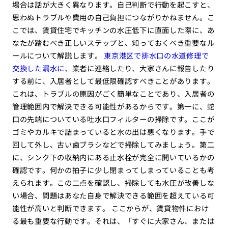
場合は話が大きく異なります。自己判断で行動を起こすと、
思わぬトラブルや費用の自己負担につながりかねません。こ
こでは、賃貸住宅でキッチンの水圧低下に直面した際に、あ
なたが踏むべき正しいステップと、知っておくべき重要なル
ールについて解説します。
東京港区で排水口の水道修理で
交換した漏水に
、業者に連絡したり、大家さんに報告したり
する前に、入居者として最低限確認すべきことがあります。
これは、トラブルの原因がごく簡単なことであり、入居者の
管理範囲内で解決できる可能性があるからです。第一に、蛇
口の先端についている吐水口フィルターの掃除です。ここが
ゴミやカルキで詰まっていると水の出は悪くなります。手で
回して外し、古い歯ブラシなどで掃除してみましょう。第二
に、シンク下の収納内にある止水栓が完全に開いているかの
確認です。何かの拍子に少し閉まってしまっていることも考
えられます。この二点を確認し、掃除しても水圧が改善しな
い場合、問題はあなた自身で解決できる範囲を超えている可
能性が高いと判断できます。 ここからが、賃貸物件におけ
る最も重要な行動です。それは、「すぐに大家さん、または