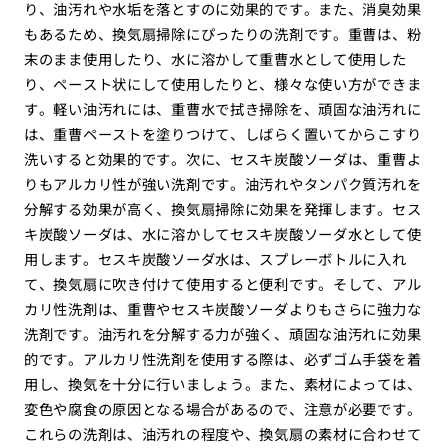
り、油汚れや水垢を落とすのに効果的です。また、消臭効果
もあるため、換気扇掃除にぴったりの洗剤です。重曹は、粉
末のまま使用したり、水に溶かして重曹水として使用した
り、ペースト状にして使用したりと、様々な使い方ができま
す。軽い油汚れには、重曹水で拭き掃除を、頑固な油汚れに
は、重曹ペーストを塗りつけて、しばらく置いてからこすり
洗いすると効果的です。次に、セスキ炭酸ソーダは、重曹よ
りもアルカリ性が強い洗剤です。油汚れやタンパク質汚れを
分解する効果が高く、換気扇掃除に効果を発揮します。セス
キ炭酸ソーダは、水に溶かしてセスキ炭酸ソーダ水として使
用します。セスキ炭酸ソーダ水は、スプレーボトルに入れ
て、換気扇に吹き付けて使用すると便利です。そして、アル
カリ性洗剤は、重曹やセスキ炭酸ソーダよりもさらに強力な
洗剤です。油汚れを分解する力が強く、頑固な油汚れに効果
的です。アルカリ性洗剤を使用する際は、必ずゴム手袋を着
用し、換気を十分に行いましょう。また、素材によっては、
変色や腐食の原因となる場合があるので、注意が必要です。
これらの洗剤は、油汚れの程度や、換気扇の素材に合わせて