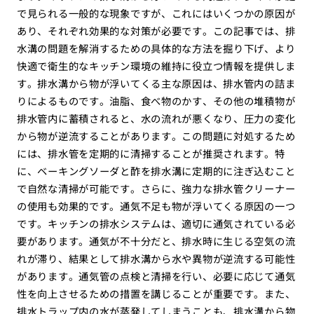
で見られる一般的な現象ですが、これにはいくつかの原因が
あり、それぞれ効果的な対策が必要です。この記事では、排
水溝の問題を解消するための具体的な方法を掘り下げ、より
快適で衛生的なキッチン環境の維持に役立つ情報を提供しま
す。排水溝から物が浮いてくる主な原因は、排水管内の詰ま
りによるものです。油脂、食べ物のかす、その他の堆積物が
排水管内に蓄積されると、水の流れが悪くなり、圧力の変化
から物が逆流することがあります。この問題に対処するため
には、排水管を定期的に清掃することが推奨されます。特
に、ベーキングソーダと酢を排水溝に定期的に注ぎ込むこと
で自然な清掃が可能です。さらに、強力な排水管クリーナー
の使用も効果的です。通気不足も物が浮いてくる原因の一つ
です。キッチンの排水システムは、適切に通気されている必
要があります。通気が不十分だと、排水時に生じる空気の流
れが滞り、結果として排水溝から水や異物が逆流する可能性
があります。通気管の点検と清掃を行い、必要に応じて通気
性を向上させるための措置を講じることが重要です。また、
排水トラップ内の水が蒸発してしまうことも、排水溝から物