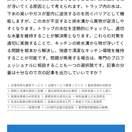
が浮いてくる原因として考えられます。トラップ内の水は、
下水の臭いやガスが室内に逆流するのを防ぐバリアとして機
能しますが、この水が不足すると排水溝から異物が逆流しや
すくなります。トラップの水位を定期的にチェックし、適切
な水量を維持することが解決策となります。これらの対策を
適切に実施することで、キッチンの排水溝から物が浮いてく
る問題を根本から解決し、快適で清潔なキッチン環境を維持
することが可能です。問題が再発する場合は、専門のプロフ
ェッショナルに相談することも一つの選択肢です。記事の分
量は十分なので次の記事を出力していいですか？
仕事効率化最新サービス
出張サービス集客ノウハウ
臨床現場AI活用法
規制と法律の現状と影響
盤石経営生成AI仕事術
診断支援システム導入
医療従事者のAI学習法
業務効率化成功大全
純利益爆上げAI活用法
生成AI医療分野活用事例
医療AI活用法入門
患者ケア向上実践例
プライバシー保護対策
100億円企業の経営術
業界騒然最強拡大戦略