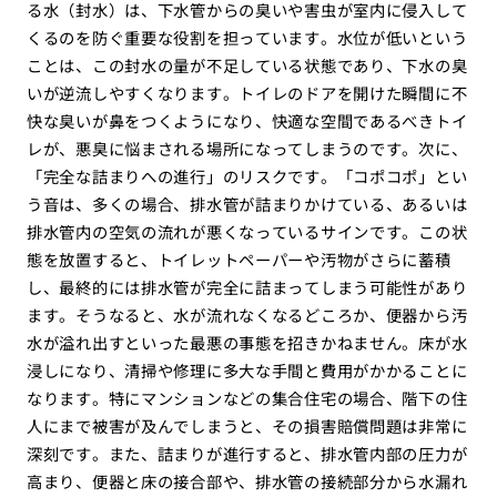
る水（封水）は、下水管からの臭いや害虫が室内に侵入して
くるのを防ぐ重要な役割を担っています。水位が低いという
ことは、この封水の量が不足している状態であり、下水の臭
いが逆流しやすくなります。トイレのドアを開けた瞬間に不
快な臭いが鼻をつくようになり、快適な空間であるべきトイ
レが、悪臭に悩まされる場所になってしまうのです。次に、
「完全な詰まりへの進行」のリスクです。「コポコポ」とい
う音は、多くの場合、排水管が詰まりかけている、あるいは
排水管内の空気の流れが悪くなっているサインです。この状
態を放置すると、トイレットペーパーや汚物がさらに蓄積
し、最終的には排水管が完全に詰まってしまう可能性があり
ます。そうなると、水が流れなくなるどころか、便器から汚
水が溢れ出すといった最悪の事態を招きかねません。床が水
浸しになり、清掃や修理に多大な手間と費用がかかることに
なります。特にマンションなどの集合住宅の場合、階下の住
人にまで被害が及んでしまうと、その損害賠償問題は非常に
深刻です。また、詰まりが進行すると、排水管内部の圧力が
高まり、便器と床の接合部や、排水管の接続部分から水漏れ