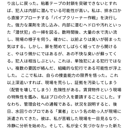
り出しに戻った。粘着テープの封鎖を突破できないとすれ
ば、犯人は内部に潜んでいる可能性が高い。私は、排水口か
ら直接アプローチする「パイプクリーナー作戦」を決行し
た。強力な薬剤を流し込み、内部に潜むヘドロや汚れといっ
た「潜伏犯」の一掃を図る。数時間後、大量の水で洗い流
し、現場の様子を伺う。確かに、以前よりは臭いが弱まった
気はする。しかし、扉を閉めてしばらく経ってから開ける
と、やはり微かにではあるが、あの不快な臭いが蘇ってく
る。犯人は相当しぶとい。これは、単独犯による犯行ではな
い。複数の要因が絡んだ、組織的な犯行である可能性が浮上
した。 ここで私は、自らの捜査能力の限界を悟った。これ
以上深追いすれば、現場を荒らし、証拠を汚染してしまう
（配管を壊してしまう）危険性がある。賃貸物件という現場
の特殊性を鑑み、私はプロの介入を要請することにした。す
なわち、管理会社への通報である。状況を説明すると、後
日、水回りのプロである「業者」という名の助っ人が現場に
派遣されてきた。彼は、私が苦戦した現場を一目見るなり、
冷静に分析を始めた。そして、私が全く気づかなかった新た