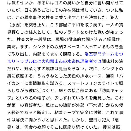
は気のせいか、あるいはゴミの臭いかと自分に言い聞かせて
いたが、日を追うごとにその存在感は増していき、ついに私
は、この異臭事件の捜査に乗り出すことを決意した。犯人
（原因）を突き止め、この部屋に平和を取り戻す。一人の賃
貸暮らしの住人として、私のプライドをかけた戦いが始まっ
た。 捜査の第一段階は、現場の徹底的な聞き込みと鑑識作
業だ。まず、シンク下の収納スペースに入っているものを全
て取り出し、内部をくまなく観察する。
浴室専門チームをつ
まりトラブルには大和郡山市の水道修理業者では
調味料の液
だれや、野菜くずの痕跡は見当たらない。次に、シンク下の
奥に鎮座する、うねうねとした灰色の排水ホース、通称「ハ
イカン」に事情聴取を試みる。スマートフォンのライトで照
らしながら彼に近づくと、床との接合部にある「防臭キャッ
プ」という名の帽子が、少しずれているのを発見した。これ
が第一の容疑者だ。私はこの隙間が外部（下水道）からの侵
入経路であると断定し、粘着テープで完全に封鎖。これで事
件は解決に向かうかと思われた。しかし、翌日も犯人（悪
臭）は、何食わぬ顔でそこに居座り続けていた。 捜査は振