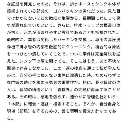
な証拠を発見したのだ。それは、排水ホースとシンク本体が
接続されている部分の、ゴムパッキンの劣化だった。見た目
ではわからないほどの微細な亀裂から、長期間にわたって臭
気が漏れ出ていたという。さらに、排水トラップの構造自体
が古く、汚れが溜まりやすい設計であることも指摘された。
最終的に、業者は劣化したパッキンを交換し、専用の高圧洗
浄機で排水管の内部を徹底的にクリーニング。複合的な原因
を一つひとつ潰していくことで、ついに事件は完全解決を迎
えた。シンク下の扉を開けても、そこにはもう、あの不快な
悪臭は存在しなかった。この一連の捜査を通じて私が学んだ
のは、自分の手に負えない事件に遭遇した時、ためらわずに
専門家の助けを求める勇気の重要性だ。特に、我々賃貸の住
人は、建物の構造という「管轄外」の問題に直面することが
ある。その時は、意地を張らず、速やかに管理会社という
「本部」に報告・連絡・相談すること。それが、自分自身と
現場（部屋）を守るための、最も賢明な捜査方針なのであ
る。