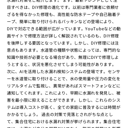
目すべきは、DIY修理の進化です。以前は専門業者に依頼せ
ざるを得なかった修理も、高性能な防水テープや自己融着テ
ープ、簡単に取り付けられるパッキンなどの登場により、
DIYで対応できる範囲が広がっています。YouTubeなどの動
画サイトで修理方法が詳しく解説されているのも、DIY修理
を後押しする要因となっています。しかし、DIY修理には注
意点もあります。水道管の種類や状態によっては、専門的な
知識や技術が必要となる場合があり、無理にDIYで修理しよ
うとすると、状況を悪化させてしまう可能性があります。
次に、AIを活用した水漏れ検知システムの登場です。センサ
ーを水道管に取り付けることで、水の使用量や圧力の変化を
リアルタイムで監視し、異常があればスマートフォンなどに
通知してくれます。これにより、早期に水漏れを発見し、被
害を最小限に抑えることができます。しかし、これらのシス
テムは導入コストが高く、全ての家庭に普及するには時間が
かかるでしょう。 過去の対策で見落とされがちな点とし
て、集合住宅における水漏れ対策が挙げられます。集合住宅