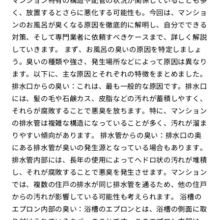
く、放置するとさらに悪化する可能性も。今回は、マンショ
ンのお風呂が臭くなる原因を徹底的に解明し、自分でできる
対策、そして専門業者に依頼すべきケースまで、詳しく解説
していきます。 まず、お風呂の臭いの原因を特定しましょ
う。臭いの種類や強さ、発生場所などによって原因は異なり
ます。以下に、主な原因とそれぞれの特徴をまとめました。
排水口からの臭い：これは、最も一般的な原因です。排水口
には、髪の毛や石鹸カス、皮脂などの汚れが蓄積しやすく、
それらが腐敗することで悪臭を放ちます。特に、マンション
の排水管は複雑な構造になっていることが多く、汚れが溜ま
りやすい傾向があります。 排水管からの臭い：排水口の奥
にある排水管が臭いの発生源となっている場合もあります。
排水管内部には、長年の使用によってヘドロ状の汚れが堆積
し、それが腐敗することで悪臭を発生させます。マンション
では、複数の住戸の排水が同じ排水管を通るため、他の住戸
からの汚れが影響している可能性も考えられます。 浴槽の
エプロン内部の臭い：浴槽のエプロンとは、浴槽の側面に取