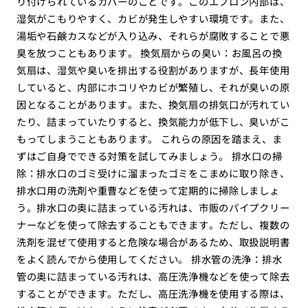
り付けられているカバーのことです。このエプロン内部は、
湿気がこもりやすく、カビが発生しやすい環境です。また、
湯垢や石鹸カスなどが入り込み、それらが腐敗することで悪
臭を放つこともあります。 換気扇からの臭い：お風呂の換
気扇は、湿気や臭いを排出する役割がありますが、長年使用
していると、内部にホコリやカビが繁殖し、それが臭いの原
因となることがあります。また、換気扇の排気口が汚れてい
たり、詰まっていたりすると、換気能力が低下し、臭いがこ
もってしまうこともあります。 これらの原因を踏まえ、ま
ずはご自身でできる対策を試してみましょう。 排水口の掃
除：排水口のゴミ受けに溜まったゴミをこまめに取り除き、
排水口用の洗剤や重曹などを使って定期的に掃除しましょ
う。排水口の奥に詰まっている汚れは、市販のパイプクリー
ナーなどを使って除去することもできます。ただし、複数の
洗剤を混ぜて使用すると危険な場合があるため、取扱説明書
をよく読んでから使用してください。 排水管の洗浄：排水
管の奥に詰まっている汚れは、高圧洗浄機などを使って除去
することができます。ただし、高圧洗浄機を使用する際は、